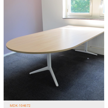
MDK-104672