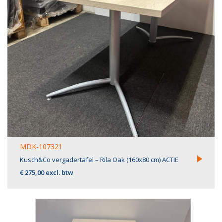
MDK-107321
Kusch&Co vergadertafel – Rila Oak (160x80 cm) ACTIE
€ 275,00 excl. btw