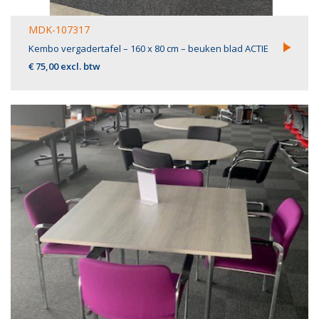
MDK-107317
Kembo vergadertafel – 160 x 80 cm – beuken blad ACTIE
€ 75,00 excl. btw