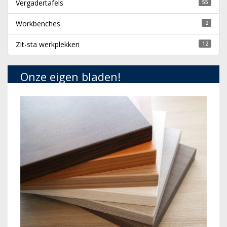
Vergadertafels
55
Workbenches
2
Zit-sta werkplekken
12
Onze eigen bladen!