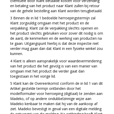
Eventuele door Klant betaalde kosten voor verzending
en betaling van het product naar Klant zullen bij retour
van de gehele bestelling aan Klant worden terugbetaald.
Binnen de in lid 1 bedoelde herroepingstermijn zal
Klant zorgvuldig omgaan met het product en de
verpakking. Klant zal de verpakking slechts openen en
het product slechts gebruiken voor zover dit nodig is om
de aard, de kenmerken en de werking van producten na
te gaan. Uitgangspunt hierbij is dat deze inspectie niet
verder mag gaan dan dat Klant in een fysieke winkel zou
kunnen.
Klant is alleen aansprakelijk voor waardevermindering
van het product die het gevolg is van een manier van
omgaan met het product die verder gaat dan
toegestaan in het vorige lid.
Klant kan de Overeenkomst conform de in lid 1 van dit
Artikel gestelde termijn ontbinden door het
modelformulier voor herroeping (digitaal) te zenden aan
Madeko, of op andere ondubbelzinnige wijze aan
Madeko kenbaar te maken dat hij van de aankoop af
ziet. Madeko bevestigt in geval van een digitale melding
de ontvangst van die melding. Na ontbinding heeft Klant