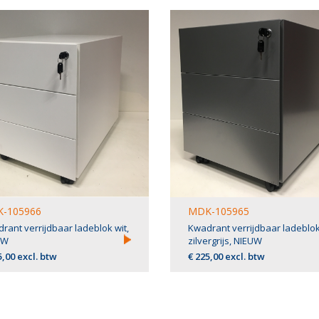
-105966
MDK-105965
rant verrijdbaar ladeblok wit,
Kwadrant verrijdbaar ladeblok
UW
zilvergrijs, NIEUW
5,00 excl. btw
€ 225,00 excl. btw