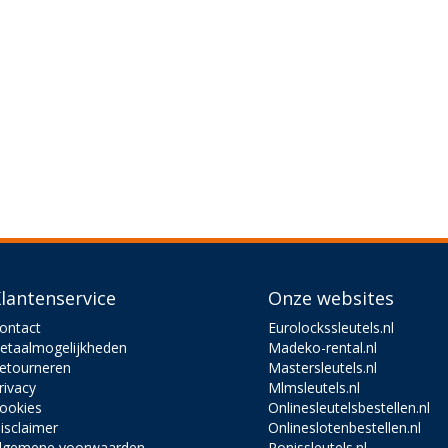
lantenservice
Onze websites
ontact
Eurolockssleutels.nl
etaalmogelijkheden
Madeko-rental.nl
etourneren
Mastersleutels.nl
rivacy
Mlmsleutels.nl
ookies
Onlinesleutelsbestellen.nl
isclaimer
Onlineslotenbestellen.nl
lgemene voorwaarden
Ronissleutels.nl