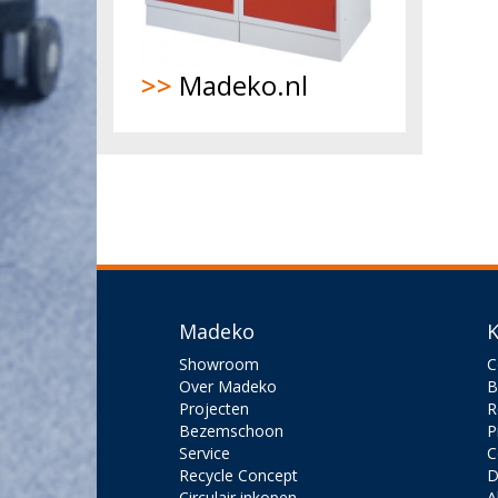
>>
Madeko.nl
Madeko
K
Showroom
C
Over Madeko
B
Projecten
R
Bezemschoon
P
Service
C
Recycle Concept
D
Circulair inkopen
A