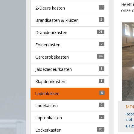
Heeft 
2-Deurs kasten
3
onze o
Brandkasten & kluizen
5
Draaideurkasten
21
Folderkasten
2
Garderobekasten
94
Jaloeziedeurkasten
1
Klapdeurkasten
1
Ladeblokken
6
Ladekasten
9
MDK
Robb
Laptopkasten
2
slot
€ 12
Lockerkasten
80