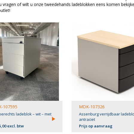
u vragen of wilt u onze tweedehands ladeblokken eens komen bekijk
utlet!
-107595
MDK-107326
erechts ladeblok – wit – met
Assenburg verrijdbaar ladeblo
antraciet
5,00 excl. btw
Prijs op aanvraag