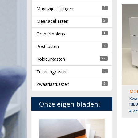
Magazijnstellingen
2
Meerladekasten
5
Ordnermolens
1
Postkasten
4
Roldeurkasten
47
Tekeningkasten
6
Zwaarlastkasten
3
MDK
Kwad
Onze eigen bladen!
NIE
€ 22