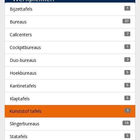
Bijzettafels
1
Bureaus
37
Callcenters
7
Cockpitbureaus
1
Duo-bureaus
3
Hoekbureaus
5
Kantinetafels
5
Klaptafels
5
Kunststof tafels
1
Slingerbureaus
16
Statafels
5