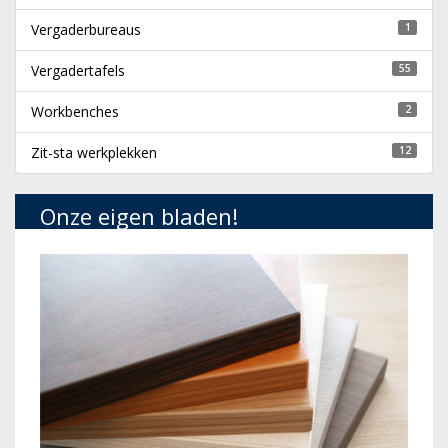
Vergaderbureaus
1
Vergadertafels
55
Workbenches
2
Zit-sta werkplekken
12
Onze eigen bladen!