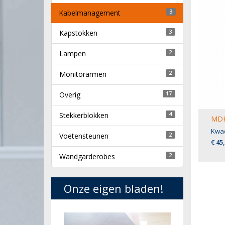
Kabelmanagement
3
Kapstokken
3
Lampen
2
Monitorarmen
2
Overig
17
Stekkerblokken
4
MDK
Kwad
Voetensteunen
2
€ 45
Wandgarderobes
2
Onze eigen bladen!