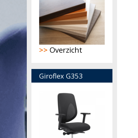
>>
Overzicht
Giroflex G353