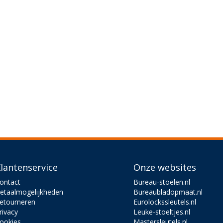
lantenservice
Onze websites
ontact
Bureau-stoelen.nl
etaalmogelijkheden
Bureaubladopmaat.nl
etourneren
Eurolockssleutels.nl
rivacy
Leuke-stoeltjes.nl
ookies
Mastersleutels.nl