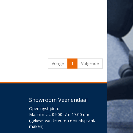
Vorige
1
Volgende
Showroom Veenendaal
Openingstijden:
Ma. t/m vr.: 09.00 t/m 17.00 uur
(gelieve van te voren een afspraak
maken)