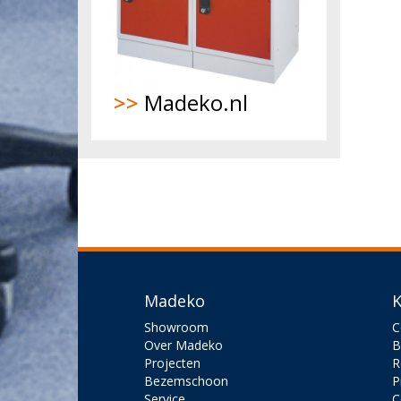
>>
Madeko.nl
Madeko
K
Showroom
C
Over Madeko
B
Projecten
R
Bezemschoon
P
Service
C