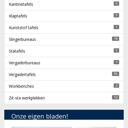
Kantinetafels
5
Klaptafels
5
Kunststof tafels
1
Slingerbureaus
16
Statafels
5
Vergaderbureaus
1
Vergadertafels
55
Workbenches
2
Zit-sta werkplekken
12
Onze eigen bladen!