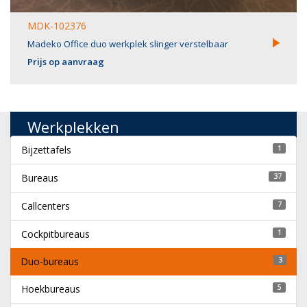
MDK-102376
Madeko Office duo werkplek slinger verstelbaar
Prijs op aanvraag
Werkplekken
Bijzettafels
1
Bureaus
37
Callcenters
7
Cockpitbureaus
1
Duo-bureaus
3
Hoekbureaus
5