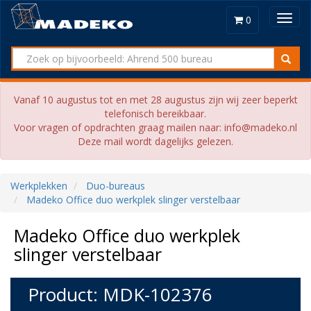
Toggl
0
navig
Vanaf 10 augustus tot en met 28 augustus zijn wij zeer beperkt
telefonisch bereikbaar.
Voor vragen of opdrachten graag mailen naar: info@madeko.nl
Deze mail wordt dagelijks gelezen.
Werkplekken
Duo-bureaus
Madeko Office duo werkplek slinger verstelbaar
Madeko Office duo werkplek
slinger verstelbaar
Product: MDK-102376