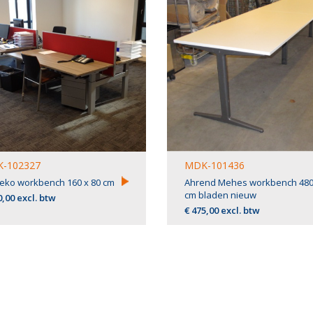
-102327
MDK-101436
ko workbench 160 x 80 cm
Ahrend Mehes workbench 480
cm bladen nieuw
0,00 excl. btw
€ 475,00 excl. btw