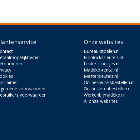
lantenservice
Onze websites
ontact
Bureau-stoelen.nl
etaalmogelijkheden
Eurolockssleutels.nl
etourneren
Leuke-stoeltjes.nl
rivacy
Madeko-rental.nl
ookies
Mastersleutels.nl
isclaimer
Onlinesleutelsbestellen.nl
lgemene voorwaarden
Onlineslotenbestellen.nl
ebruikers voorwaarden
Werkenbijmadeko.nl
Al onze websites