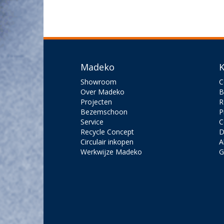
Madeko
K
Showroom
C
Over Madeko
B
Projecten
R
Bezemschoon
P
Service
C
Recycle Concept
D
Circulair inkopen
A
Werkwijze Madeko
G