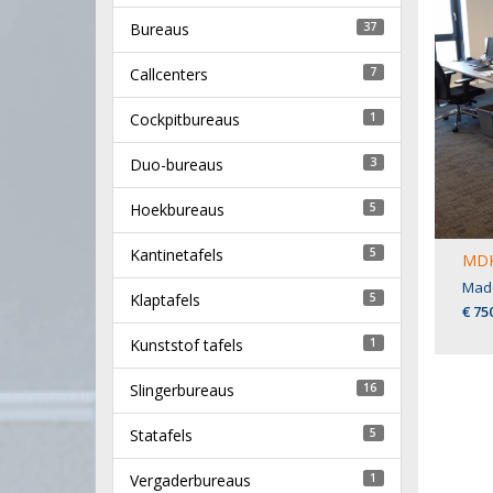
Bureaus
37
Callcenters
7
Cockpitbureaus
1
Duo-bureaus
3
Hoekbureaus
5
Kantinetafels
5
MDK
Made
Klaptafels
5
€ 75
Kunststof tafels
1
Slingerbureaus
16
Statafels
5
Vergaderbureaus
1