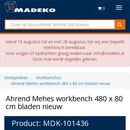
Toggl
0
navig
Vanaf 10 augustus tot en met 28 augustus zijn wij zeer beperkt
telefonisch bereikbaar.
Voor vragen of opdrachten graag mailen naar: info@madeko.nl
Deze mail wordt dagelijks gelezen.
Werkplekken
Workbenches
Ahrend Mehes workbench 480 x 80 cm bladen nieuw
Ahrend Mehes workbench 480 x 80
cm bladen nieuw
Product: MDK-101436