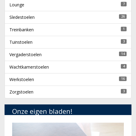
Lounge
7
Sledestoelen
26
Treinbanken
1
Tuinstoelen
3
Vergaderstoelen
14
Wachtkamerstoelen
4
Werkstoelen
16
Zorgstoelen
3
Onze eigen bladen!