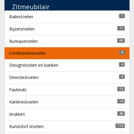
Zitmeubilair
Baliestoelen
1
Bijzetstoelen
11
Bureaustoelen
69
Conferentiestoelen
6
Designstoelen en banken
4
Directiestoelen
6
Fauteuils
13
Kantinestoelen
14
Krukken
46
Kunststof stoelen
113