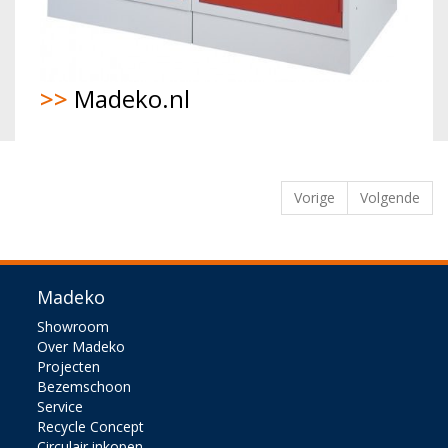
>>
Madeko.nl
Vorige
Volgende
Madeko
Showroom
Over Madeko
Projecten
Bezemschoon
Service
Recycle Concept
Circulair inkopen