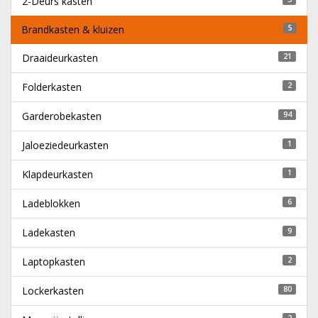
2-Deurs kasten
Brandkasten & kluizen
5
Draaideurkasten
21
Folderkasten
2
Garderobekasten
94
Jaloeziedeurkasten
1
Klapdeurkasten
1
Ladeblokken
6
Ladekasten
9
Laptopkasten
2
Lockerkasten
80
2