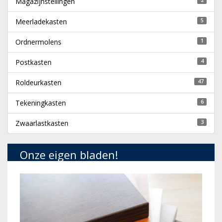
Magazijnstellingen
Meerladekasten
5
Ordnermolens
1
Postkasten
4
Roldeurkasten
47
Tekeningkasten
6
Zwaarlastkasten
3
Onze eigen bladen!