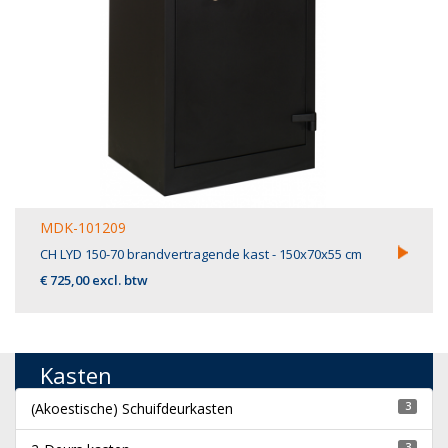
MDK-101209
CH LYD 150-70 brandvertragende kast - 150x70x55 cm
€ 725,00 excl. btw
Kasten
(Akoestische) Schuifdeurkasten
3
3