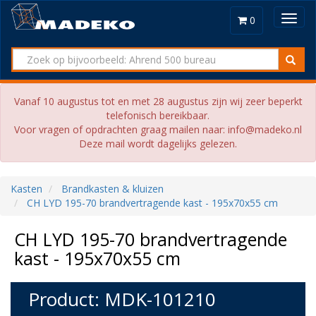
Toggl
0
navig
Vanaf 10 augustus tot en met 28 augustus zijn wij zeer beperkt
telefonisch bereikbaar.
Voor vragen of opdrachten graag mailen naar: info@madeko.nl
Deze mail wordt dagelijks gelezen.
Kasten
Brandkasten & kluizen
CH LYD 195-70 brandvertragende kast - 195x70x55 cm
CH LYD 195-70 brandvertragende
kast - 195x70x55 cm
Product: MDK-101210