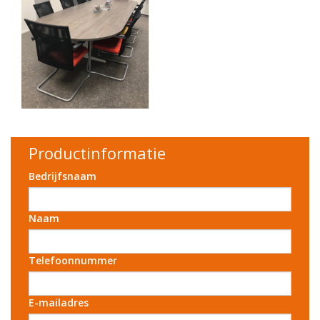
Productinformatie
Bedrijfsnaam
Naam
Telefoonnummer
E-mailadres