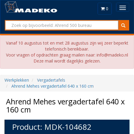
Toggl
0
navig
Vanaf 10 augustus tot en met 28 augustus zijn wij zeer beperkt
telefonisch bereikbaar.
Voor vragen of opdrachten graag mailen naar: info@madeko.nl
Deze mail wordt dagelijks gelezen.
Werkplekken
Vergadertafels
Ahrend Mehes vergadertafel 640 x 160 cm
Ahrend Mehes vergadertafel 640 x
160 cm
Product: MDK-104682