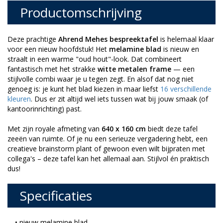
Productomschrijving
Deze prachtige
Ahrend Mehes bespreektafel
is helemaal klaar
voor een nieuw hoofdstuk! Het
melamine blad
is nieuw en
straalt in een warme "oud hout"-look. Dat combineert
fantastisch met het strakke
witte metalen frame
— een
stijlvolle combi waar je u tegen zegt. En alsof dat nog niet
genoeg is: je kunt het blad kiezen in maar liefst
16 verschillende
kleuren
. Dus er zit altijd wel iets tussen wat bij jouw smaak (of
kantoorinrichting) past.
Met zijn royale afmeting van
640 x 160 cm
biedt deze tafel
zeeën van ruimte. Of je nu een serieuze vergadering hebt, een
creatieve brainstorm plant of gewoon even wilt bijpraten met
collega's – deze tafel kan het allemaal aan. Stijlvol én praktisch
dus!
Specificaties
• nieuw melamine blad