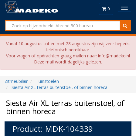
Toggl
0
navig
Vanaf 10 augustus tot en met 28 augustus zijn wij zeer beperkt
telefonisch bereikbaar.
Voor vragen of opdrachten graag mailen naar: info@madeko.nl
Deze mail wordt dagelijks gelezen.
Zitmeubilair
Tuinstoelen
Siesta Air XL terras buitenstoel, of binnen horeca
Siesta Air XL terras buitenstoel, of
binnen horeca
Product: MDK-104339