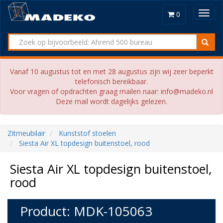
Toggl
0
navig
Vanaf 10 augustus tot en met 28 augustus zijn wij zeer beperkt
telefonisch bereikbaar.
Voor vragen of opdrachten graag mailen naar: info@madeko.nl
Deze mail wordt dagelijks gelezen.
Zitmeubilair
Kunststof stoelen
Siesta Air XL topdesign buitenstoel, rood
Siesta Air XL topdesign buitenstoel,
rood
Product: MDK-105063