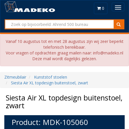
Toggl
0
navig
Vanaf 10 augustus tot en met 28 augustus zijn wij zeer beperkt
telefonisch bereikbaar.
Voor vragen of opdrachten graag mailen naar: info@madeko.nl
Deze mail wordt dagelijks gelezen.
Zitmeubilair
Kunststof stoelen
Siesta Air XL topdesign buitenstoel, zwart
Siesta Air XL topdesign buitenstoel,
zwart
Product: MDK-105060