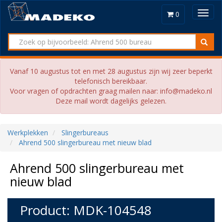
Toggl
0
navig
Vanaf 10 augustus tot en met 28 augustus zijn wij zeer beperkt
telefonisch bereikbaar.
Voor vragen of opdrachten graag mailen naar: info@madeko.nl
Deze mail wordt dagelijks gelezen.
Werkplekken
Slingerbureaus
Ahrend 500 slingerbureau met nieuw blad
Ahrend 500 slingerbureau met
nieuw blad
Product: MDK-104548