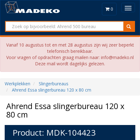
Toggl
0
navig
Vanaf 10 augustus tot en met 28 augustus zijn wij zeer beperkt
telefonisch bereikbaar.
Voor vragen of opdrachten graag mailen naar: info@madeko.nl
Deze mail wordt dagelijks gelezen.
Werkplekken
Slingerbureaus
Ahrend Essa slingerbureau 120 x 80 cm
Ahrend Essa slingerbureau 120 x
80 cm
Product: MDK-104423