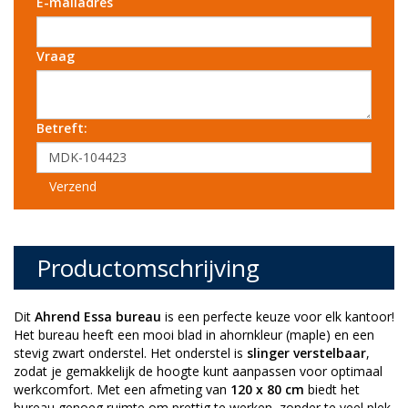
E-mailadres
Vraag
Betreft:
Verzend
Productomschrijving
Dit
Ahrend Essa bureau
is een perfecte keuze voor elk kantoor!
Het bureau heeft een mooi blad in ahornkleur (maple) en een
stevig zwart onderstel. Het onderstel is
slinger verstelbaar
,
zodat je gemakkelijk de hoogte kunt aanpassen voor optimaal
werkcomfort. Met een afmeting van
120 x 80 cm
biedt het
bureau genoeg ruimte om prettig te werken, zonder te veel plek