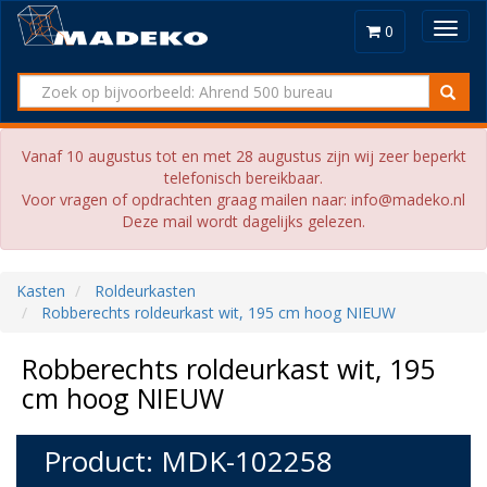
Toggl
0
navig
Vanaf 10 augustus tot en met 28 augustus zijn wij zeer beperkt
telefonisch bereikbaar.
Voor vragen of opdrachten graag mailen naar: info@madeko.nl
Deze mail wordt dagelijks gelezen.
Kasten
Roldeurkasten
Robberechts roldeurkast wit, 195 cm hoog NIEUW
Robberechts roldeurkast wit, 195
cm hoog NIEUW
Product: MDK-102258