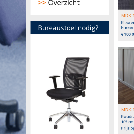
>>
Overzicht
MDK-1
Kleure
Bureaustoel nodig?
bureau
€ 100,0
MDK-1
Kwadra
105 cm
Prijs 