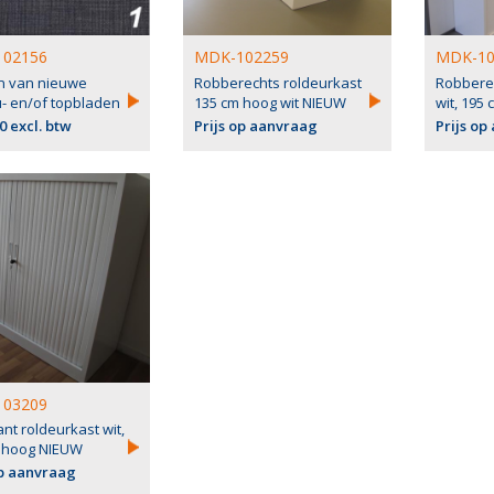
02156
MDK-102259
MDK-10
n van nieuwe
Robberechts roldeurkast
Robbere
- en/of topbladen
135 cm hoog wit NIEUW
wit, 195
0 excl. btw
Prijs op aanvraag
Prijs op
03209
nt roldeurkast wit,
 hoog NIEUW
op aanvraag