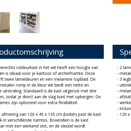
oductomschrijving
Spe
erechts roldeurkast in het wit heeft een hoogte van
- 2 lam
n is ideaal voor je kantoor of archiefruimte. Deze
- metal
eft twee lameldeuren en een melamine topblad. De
- 3 leg
metalen romp in de kleur wit biedt een nette en
- uittr
uitstraling. Standaard is de kast uitgerust met drie
- mela
n, zodat je direct aan de slag kunt met opbergen. De
- afslui
ames zijn optioneel voor extra flexibiliteit.
- werke
- inclus
 afmeting van 120 x 45 x 135 cm (bxdxh) past de kast
- 120 x
k in verschillende ruimtes. Bovendien is de kast
aar met een werkend slot, en de sleutel wordt