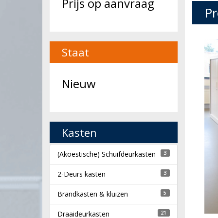
Prijs op aanvraag
Pr
Staat
Nieuw
Kasten
(Akoestische) Schuifdeurkasten
3
2-Deurs kasten
3
Brandkasten & kluizen
5
Draaideurkasten
21