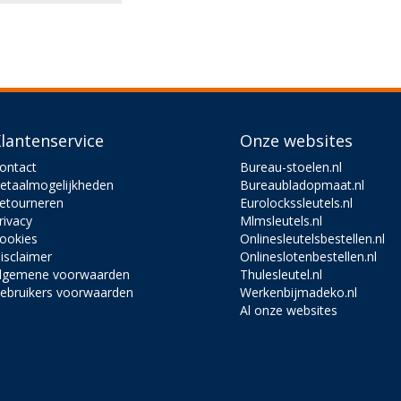
lantenservice
Onze websites
ontact
Bureau-stoelen.nl
etaalmogelijkheden
Bureaubladopmaat.nl
etourneren
Eurolockssleutels.nl
rivacy
Mlmsleutels.nl
ookies
Onlinesleutelsbestellen.nl
isclaimer
Onlineslotenbestellen.nl
lgemene voorwaarden
Thulesleutel.nl
ebruikers voorwaarden
Werkenbijmadeko.nl
Al onze websites