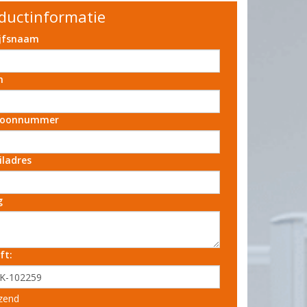
ductinformatie
ijfsnaam
m
foonnummer
iladres
g
ft:
zend