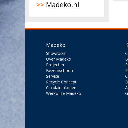
>>
Madeko.nl
Madeko
K
Showroom
C
Over Madeko
B
Projecten
R
Bezemschoon
P
Service
C
Recycle Concept
D
Circulair inkopen
A
Werkwijze Madeko
G