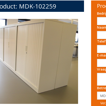
oduct: MDK-102259
Pro
Bedr
Naa
Tele
E-ma
Vraa
Betre
Ver