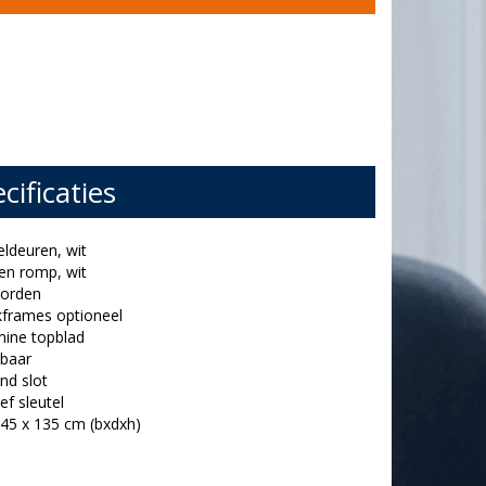
cificaties
eldeuren, wit
en romp, wit
borden
ekframes optioneel
mine topblad
tbaar
nd slot
ief sleutel
 45 x 135 cm (bxdxh)