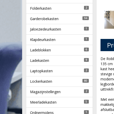
Folderkasten
2
Garderobekasten
94
Jaloeziedeurkasten
1
Klapdeurkasten
1
Pr
Ladeblokken
6
De Robb
Ladekasten
9
135 cm e
kast he
Laptopkasten
2
stevige 
moderne 
Lockerkasten
80
legborde
uittrekfr
Magazijnstellingen
2
Met een
Meerladekasten
5
makkelij
afsluitb
Ordnermolens
1