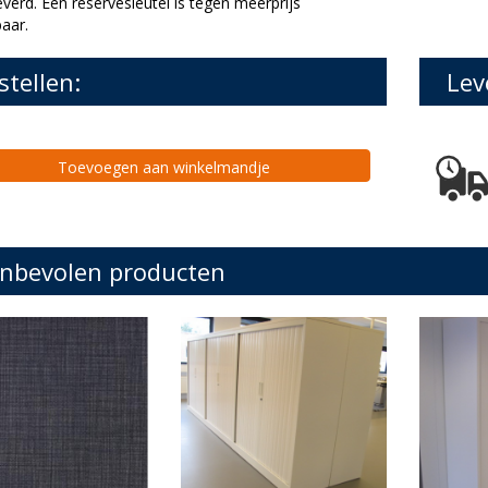
erd. Een reservesleutel is tegen meerprijs
baar.
stellen:
Lev
Toevoegen aan winkelmandje
nbevolen producten