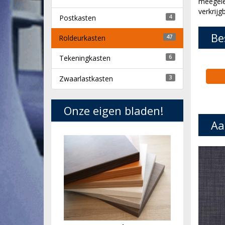
meegelev
verkrijg
Postkasten
4
Be
Roldeurkasten
47
Tekeningkasten
6
Zwaarlastkasten
3
Onze eigen bladen!
Aa