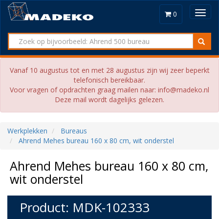
Toggl
0
navig
Vanaf 10 augustus tot en met 28 augustus zijn wij zeer beperkt
telefonisch bereikbaar.
Voor vragen of opdrachten graag mailen naar: info@madeko.nl
Deze mail wordt dagelijks gelezen.
Werkplekken
Bureaus
Ahrend Mehes bureau 160 x 80 cm, wit onderstel
Ahrend Mehes bureau 160 x 80 cm,
wit onderstel
Product: MDK-102333