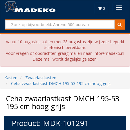
Toggl
0
navig
Vanaf 10 augustus tot en met 28 augustus zijn wij zeer beperkt
telefonisch bereikbaar.
Voor vragen of opdrachten graag mailen naar: info@madeko.nl
Deze mail wordt dagelijks gelezen.
Kasten
Zwaarlastkasten
Ceha zwaarlastkast DMCH 195-53 195 cm hoog grijs
Ceha zwaarlastkast DMCH 195-53
195 cm hoog grijs
Product: MDK-101291