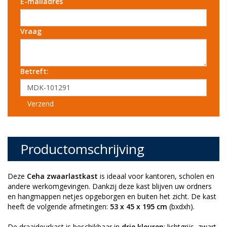
E-mailadres
Vraag
Betreft:
Verzend
Productomschrijving
Deze
Ceha zwaarlastkast
is ideaal voor kantoren, scholen en
andere werkomgevingen. Dankzij deze kast blijven uw ordners
en hangmappen netjes opgeborgen en buiten het zicht. De kast
heeft de volgende afmetingen:
53 x 45 x 195 cm
(bxdxh).
De draaideurkast is beschikbaar in
drie kleuren
: lichtgrijs, zwart