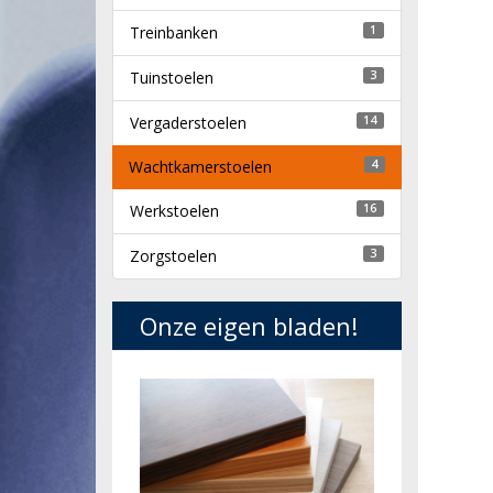
Treinbanken
1
Tuinstoelen
3
Vergaderstoelen
14
Wachtkamerstoelen
4
Werkstoelen
16
Zorgstoelen
3
Onze eigen bladen!