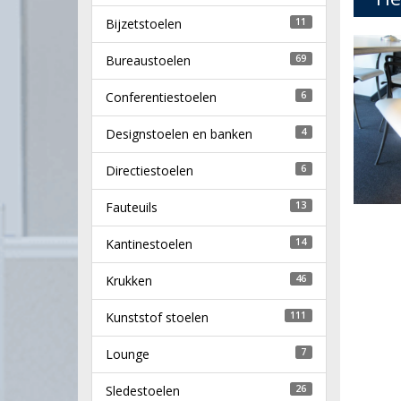
Bijzetstoelen
11
Bureaustoelen
69
Conferentiestoelen
6
Designstoelen en banken
4
Directiestoelen
6
Fauteuils
13
Kantinestoelen
14
Krukken
46
Kunststof stoelen
111
Lounge
7
Sledestoelen
26