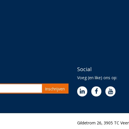
Social
Voeg (en like) ons op:
Inschrijven
Gildetrom 26, 3905 TC Veen