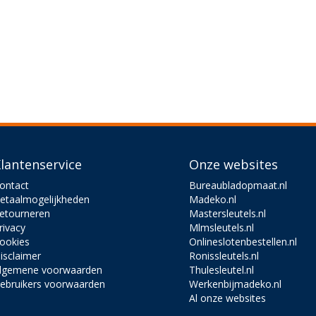
lantenservice
Onze websites
ontact
Bureaubladopmaat.nl
etaalmogelijkheden
Madeko.nl
etourneren
Mastersleutels.nl
rivacy
Mlmsleutels.nl
ookies
Onlineslotenbestellen.nl
isclaimer
Ronissleutels.nl
lgemene voorwaarden
Thulesleutel.nl
ebruikers voorwaarden
Werkenbijmadeko.nl
Al onze websites