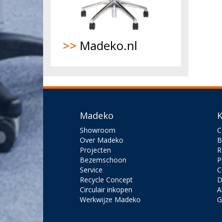
>>
Madeko.nl
Madeko
K
Showroom
C
Over Madeko
B
Projecten
R
Bezemschoon
P
Service
C
Recycle Concept
D
Circulair inkopen
A
Werkwijze Madeko
G