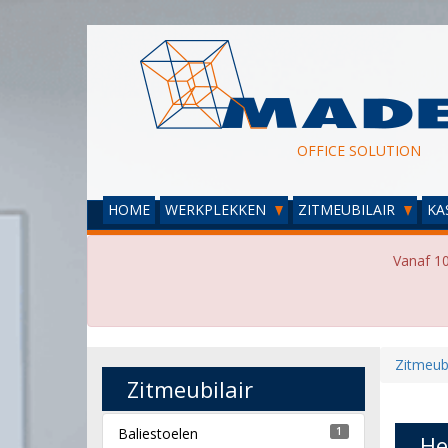
OFFICE SOLUTION
HOME
WERKPLEKKEN
ZITMEUBILAIR
KA
Vanaf 10
Zitmeubi
Zitmeubilair
Baliestoelen
1
He