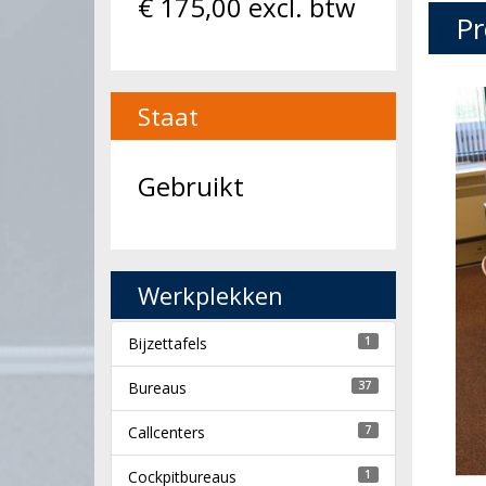
€
175,00
excl. btw
Pr
Staat
Gebruikt
Werkplekken
Bijzettafels
1
Bureaus
37
Callcenters
7
Cockpitbureaus
1