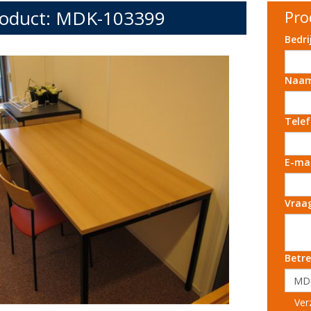
oduct: MDK-103399
Pro
Bedr
Naa
Tele
E-ma
Vraa
Betre
Ver