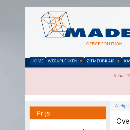
OFFICE SOLUTION
HOME
WERKPLEKKEN
ZITMEUBILAIR
KA
Vanaf 10
Werkple
Prijs
Ove