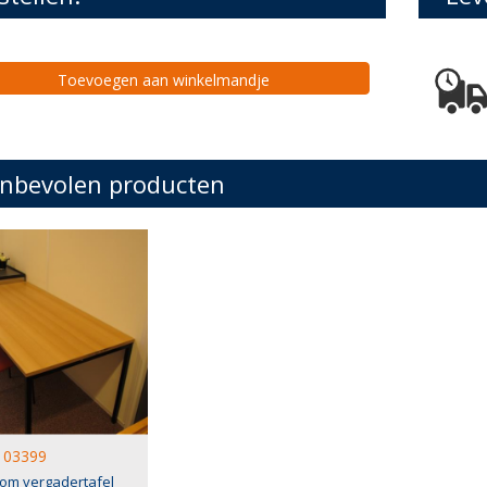
Toevoegen aan winkelmandje
nbevolen producten
03399
om vergadertafel