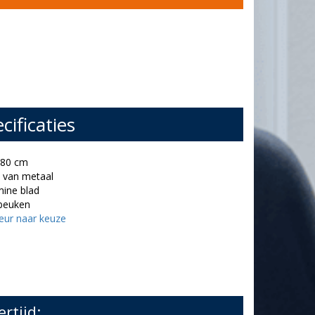
cificaties
 80 cm
e van metaal
mine blad
 beuken
leur naar keuze
ertijd: