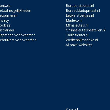
ontact
Bureau-stoelen.nl
etaalmogelijkheden
Bureaubladopmaat.nl
etourneren
Leuke-stoeltjes.nl
rivacy
Madeko.nl
ookies
Mlmsleutels.nl
isclaimer
Onlinesleutelsbestellen.nl
lgemene voorwaarden
Thulesleutel.nl
ebruikers voorwaarden
Werkenbijmadeko.nl
Al onze websites