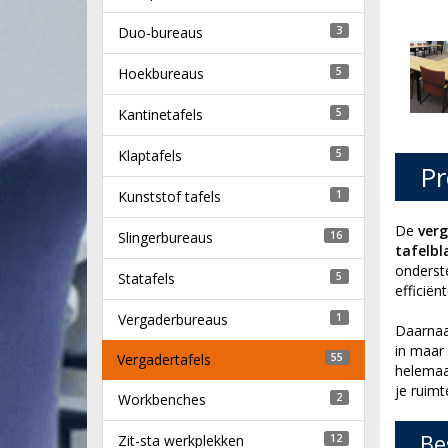
Duo-bureaus
3
Hoekbureaus
5
Kantinetafels
5
Klaptafels
5
Pr
Kunststof tafels
1
De
ver
Slingerbureaus
16
tafelb
onderst
Statafels
5
efficiën
Vergaderbureaus
1
Daarnaa
in maar 
Vergadertafels
55
helemaal
je ruimt
Workbenches
2
Be
Zit-sta werkplekken
12