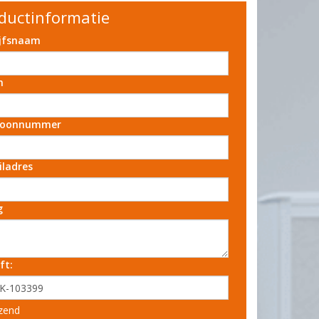
ductinformatie
ijfsnaam
m
foonnummer
iladres
g
ft:
zend