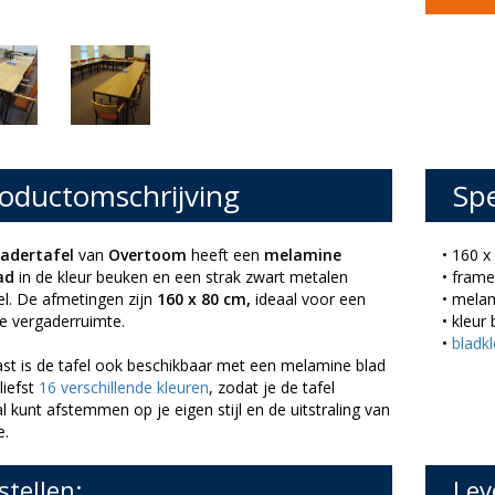
oductomschrijving
Spe
gadertafel
van
Overtoom
heeft een
melamine
• 160 x
lad
in de kleur beuken en een strak zwart metalen
• fram
el. De afmetingen zijn
160 x 80 cm,
ideaal voor een
• mela
te vergaderruimte.
• kleur
•
bladk
st is de tafel ook beschikbaar met een melamine blad
liefst
16 verschillende kleuren
, zodat je de tafel
 kunt afstemmen op je eigen stijl en de uitstraling van
e.
stellen:
Lev