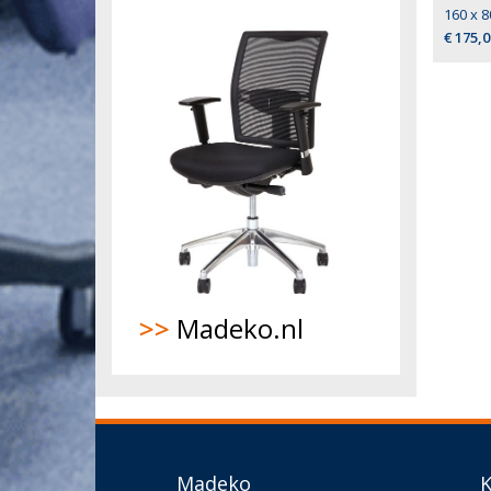
160 x 8
€ 175,0
>>
Madeko.nl
Madeko
K