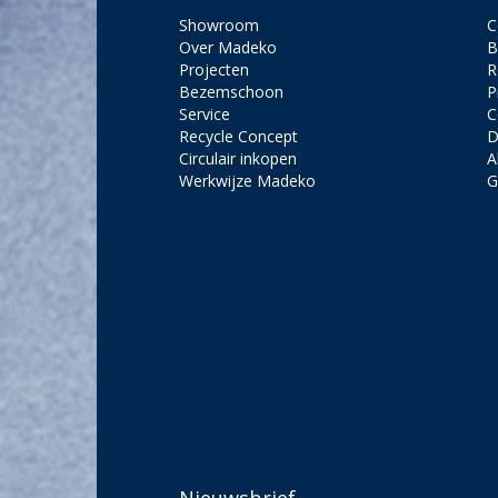
Showroom
C
Over Madeko
B
Projecten
R
Bezemschoon
P
Service
C
Recycle Concept
D
Circulair inkopen
A
Werkwijze Madeko
G