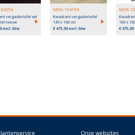
04254
MDK-104194
MDK-10
nt vergadertafel wit
Kwadrant vergadertafel
Kwadran
tel nieuw
140 x 140 cm
160 x 16
0 excl. btw
€ 475,00 excl. btw
€ 475,00
lantenservice
Onze websites