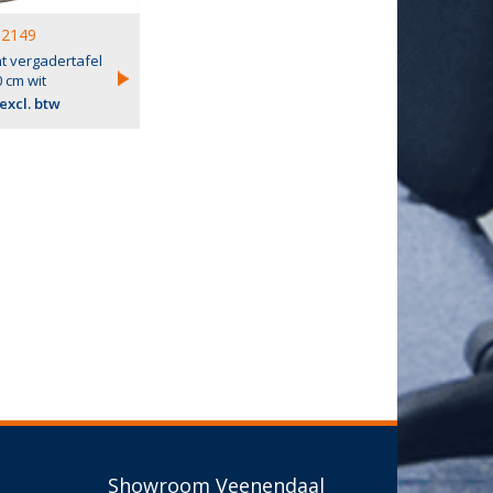
2149
t vergadertafel
0 cm wit
 excl. btw
Showroom Veenendaal