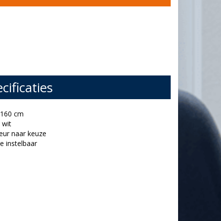
cificaties
x 160 cm
 wit
leur naar keuze
e instelbaar