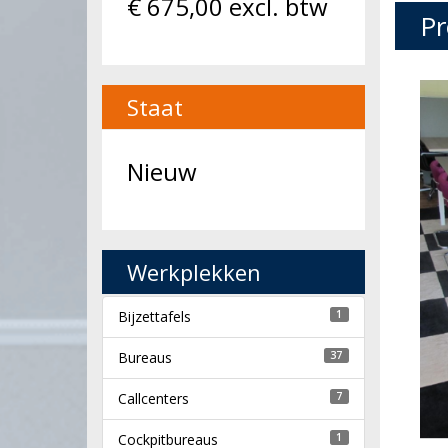
€
675,00
excl. btw
Pr
Staat
Nieuw
Werkplekken
Bijzettafels
1
Bureaus
37
Callcenters
7
Cockpitbureaus
1