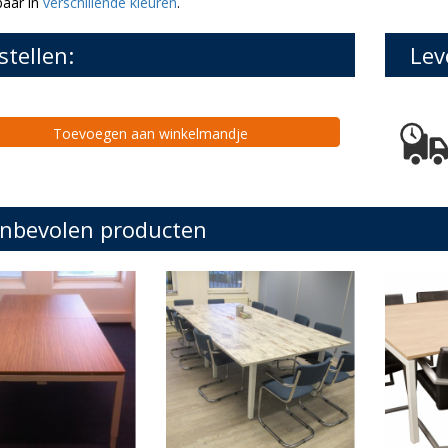
baar in
verschillende kleuren
.
stellen:
Lev
Toevoegen aan winkelmandje
nbevolen producten