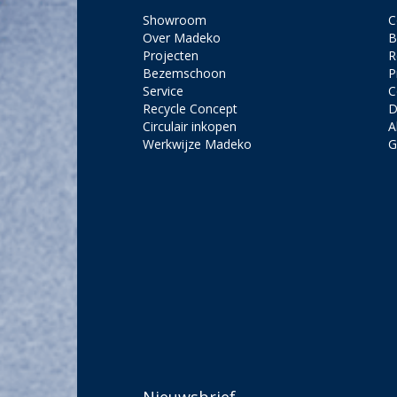
Showroom
C
Over Madeko
B
Projecten
R
Bezemschoon
P
Service
C
Recycle Concept
D
Circulair inkopen
A
Werkwijze Madeko
G