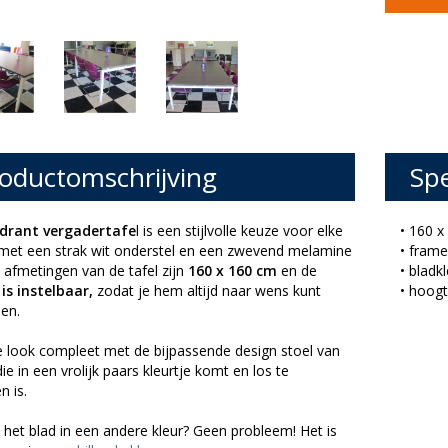
oductomschrijving
Spe
drant vergadertafe
l is een stijlvolle keuze voor elke
• 160 
 met een strak wit onderstel en een zwevend melamine
• frame
 afmetingen van de tafel zijn
160 x 160 cm
en de
• bladk
is instelbaar,
zodat je hem altijd naar wens kunt
• hoogt
en.
 look compleet met de bijpassende design stoel van
ie in een vrolijk paars kleurtje komt en los te
n is.
e het blad in een andere kleur? Geen probleem! Het is