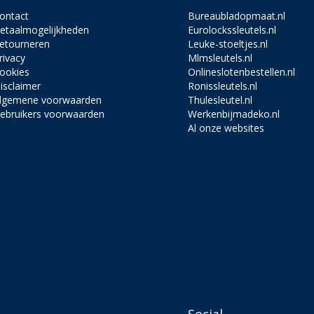
ontact
Bureaubladopmaat.nl
etaalmogelijkheden
Eurolockssleutels.nl
etourneren
Leuke-stoeltjes.nl
rivacy
Mlmsleutels.nl
ookies
Onlineslotenbestellen.nl
isclaimer
Ronissleutels.nl
lgemene voorwaarden
Thulesleutel.nl
ebruikers voorwaarden
Werkenbijmadeko.nl
Al onze websites