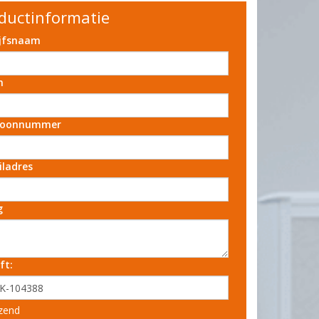
ductinformatie
ijfsnaam
m
foonnummer
iladres
g
ft:
zend