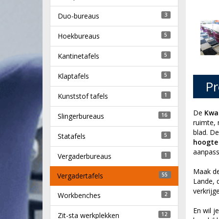
Duo-bureaus
3
Hoekbureaus
5
Kantinetafels
5
Klaptafels
5
Pr
Kunststof tafels
1
De
Kwa
Slingerbureaus
16
ruimte,
blad. De
Statafels
5
hoogte 
aanpass
Vergaderbureaus
1
Maak de
Vergadertafels
55
Lande, d
verkrijge
Workbenches
2
En wil j
Zit-sta werkplekken
12