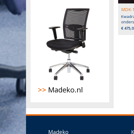
MDK-1
Kwadra
onders
€ 475,0
>>
Madeko.nl
Madeko
K