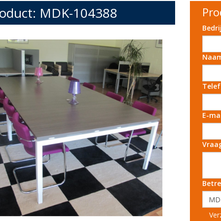
oduct: MDK-104388
Pro
Bedr
Naa
Tele
E-ma
Vraa
Betre
Ver