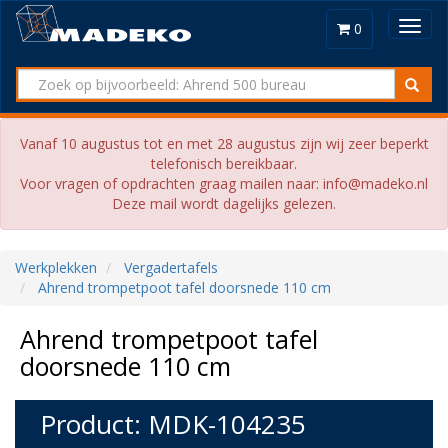
Toggl
0
navig
Vanaf 10 augustus tot en met 28 augustus zijn wij zeer beperkt
telefonisch bereikbaar.
Voor vragen of opdrachten graag mailen naar: info@madeko.nl
Deze mail wordt dagelijks gelezen.
Werkplekken
Vergadertafels
Ahrend trompetpoot tafel doorsnede 110 cm
Ahrend trompetpoot tafel
doorsnede 110 cm
Product: MDK-104235