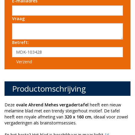
E-mailadres
Vraag
Betreft:
Verzend
Productomschrijving
Deze
ovale Ahrend Mehes vergadertafel
heeft een nieuw
melamine blad met een trendy steigerhout motief. De tafel
heeft een royale afmeting van
320 x 160 cm
, ideaal voor zowel
vergaderingen als brainstormsessies.
En het beste? Het blad is beschikbaar in maar liefst
16