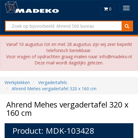
Toggl
0
navig
Vanaf 10 augustus tot en met 28 augustus zijn wij zeer beperkt
telefonisch bereikbaar.
Voor vragen of opdrachten graag mailen naar: info@madeko.nl
Deze mail wordt dagelijks gelezen.
Werkplekken
Vergadertafels
Ahrend Mehes vergadertafel 320 x 160 cm
Ahrend Mehes vergadertafel 320 x
160 cm
Product: MDK-103428