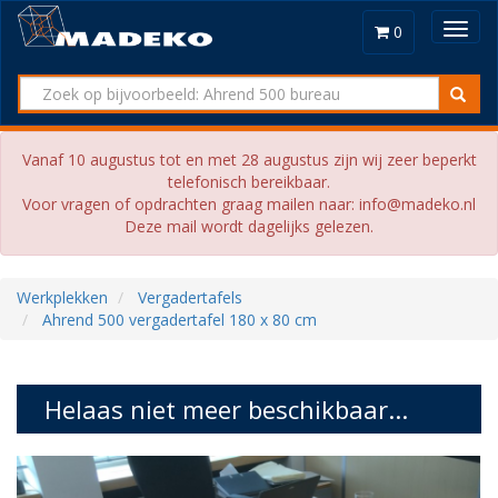
Toggl
0
navig
Vanaf 10 augustus tot en met 28 augustus zijn wij zeer beperkt
telefonisch bereikbaar.
Voor vragen of opdrachten graag mailen naar: info@madeko.nl
Deze mail wordt dagelijks gelezen.
Werkplekken
Vergadertafels
Ahrend 500 vergadertafel 180 x 80 cm
Helaas niet meer beschikbaar...