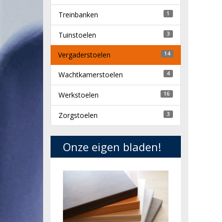
Treinbanken
1
Tuinstoelen
3
Vergaderstoelen
14
Wachtkamerstoelen
4
Werkstoelen
16
Zorgstoelen
3
Onze eigen bladen!