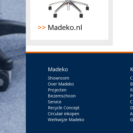
>>
Madeko.nl
Madeko
K
Showroom
C
Over Madeko
B
Projecten
R
Bezemschoon
P
Service
C
Recycle Concept
D
Circulair inkopen
A
Werkwijze Madeko
G