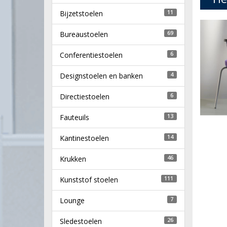
Bijzetstoelen
11
Bureaustoelen
69
Conferentiestoelen
6
Designstoelen en banken
4
Directiestoelen
6
Fauteuils
13
Kantinestoelen
14
Krukken
46
Kunststof stoelen
111
Lounge
7
Sledestoelen
26