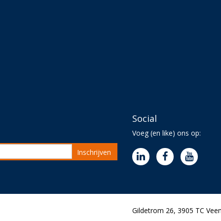
Social
Voeg (en like) ons op:
Inschrijven
Gildetrom 26, 3905 TC Veen