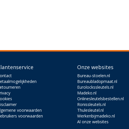
lantenservice
Onze websites
ontact
Bureau-stoelen.nl
etaalmogelijkheden
Bureaubladopmaat.nl
etourneren
Eurolockssleutels.nl
rivacy
Madeko.nl
ookies
Onlinesleutelsbestellen.nl
isclaimer
Ronissleutels.nl
lgemene voorwaarden
Thulesleutel.nl
ebruikers voorwaarden
Werkenbijmadeko.nl
Al onze websites