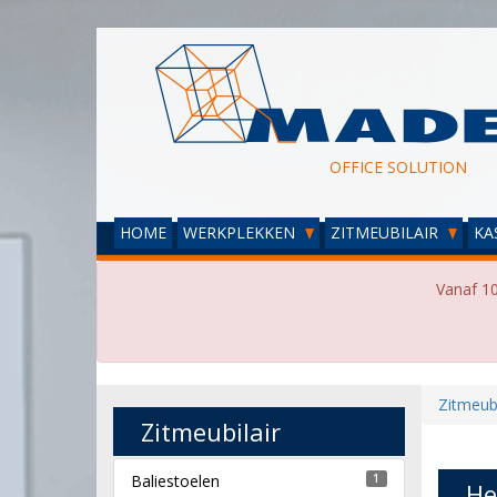
OFFICE SOLUTION
HOME
WERKPLEKKEN
ZITMEUBILAIR
KA
Vanaf 10
Zitmeubi
Zitmeubilair
Baliestoelen
1
He