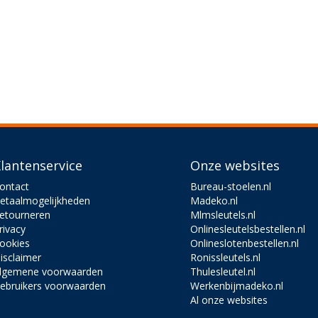
lantenservice
Onze websites
ontact
Bureau-stoelen.nl
etaalmogelijkheden
Madeko.nl
etourneren
Mlmsleutels.nl
rivacy
Onlinesleutelsbestellen.nl
ookies
Onlineslotenbestellen.nl
isclaimer
Ronissleutels.nl
lgemene voorwaarden
Thulesleutel.nl
ebruikers voorwaarden
Werkenbijmadeko.nl
Al onze websites