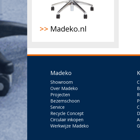
>>
Madeko.nl
Madeko
K
Showroom
C
Over Madeko
B
Projecten
R
Bezemschoon
P
Service
C
Recycle Concept
D
Circulair inkopen
A
Werkwijze Madeko
G