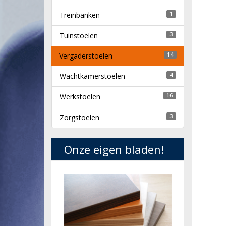
Treinbanken
1
Tuinstoelen
3
Vergaderstoelen
14
Wachtkamerstoelen
4
Werkstoelen
16
Zorgstoelen
3
Onze eigen bladen!