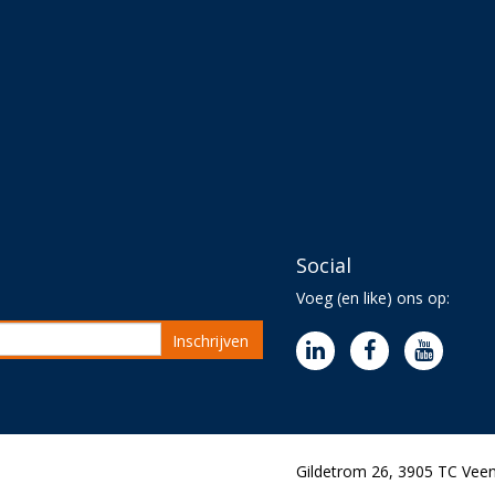
Social
Voeg (en like) ons op:
Inschrijven
Gildetrom 26, 3905 TC Veen