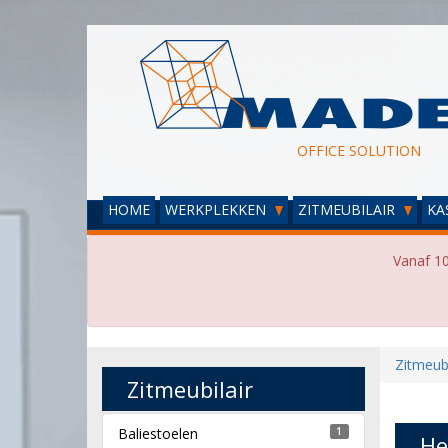
OFFICE SOLUTION
HOME
WERKPLEKKEN
ZITMEUBILAIR
KA
Vanaf 10
Zitmeubi
Zitmeubilair
Baliestoelen
1
He