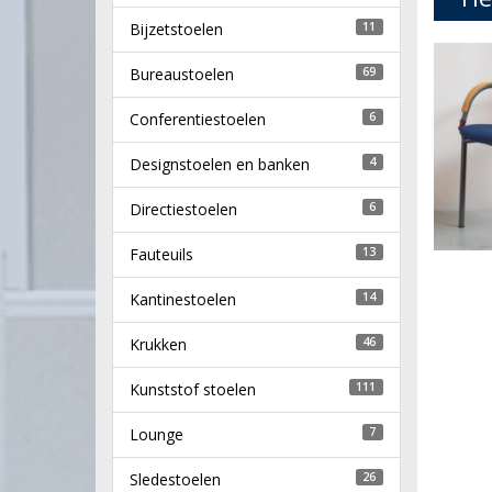
Bijzetstoelen
11
Bureaustoelen
69
Conferentiestoelen
6
Designstoelen en banken
4
Directiestoelen
6
Fauteuils
13
Kantinestoelen
14
Krukken
46
Kunststof stoelen
111
Lounge
7
Sledestoelen
26