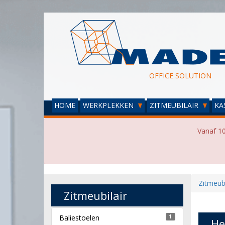
OFFICE SOLUTION
HOME
WERKPLEKKEN
ZITMEUBILAIR
KA
Vanaf 10
Zitmeubi
Zitmeubilair
Baliestoelen
1
He