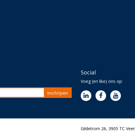
Social
Voeg (en like) ons op:
Inschrijven
Gildetrom 26, 3905 TC Veen