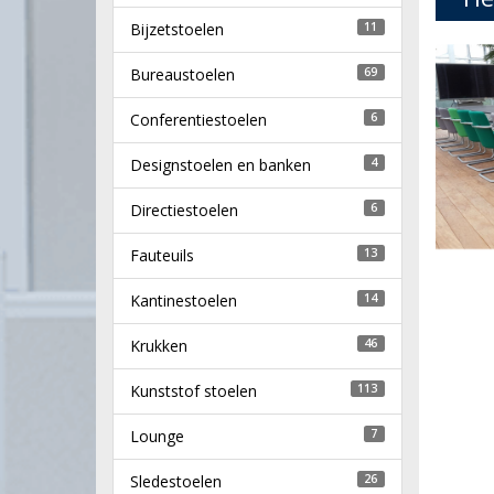
Bijzetstoelen
11
Bureaustoelen
69
Conferentiestoelen
6
Designstoelen en banken
4
Directiestoelen
6
Fauteuils
13
Kantinestoelen
14
Krukken
46
Kunststof stoelen
113
Lounge
7
Sledestoelen
26