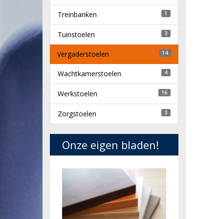
Treinbanken
1
Tuinstoelen
3
Vergaderstoelen
14
Wachtkamerstoelen
4
Werkstoelen
16
Zorgstoelen
3
Onze eigen bladen!