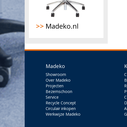
>>
Madeko.nl
Madeko
K
Showroom
C
Over Madeko
B
Projecten
R
Bezemschoon
P
Service
C
Recycle Concept
D
Circulair inkopen
A
Werkwijze Madeko
G