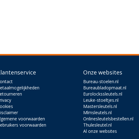
lantenservice
Onze websites
ontact
Bureau-stoelen.nl
etaalmogelijkheden
Bureaubladopmaat.nl
etourneren
Eurolockssleutels.nl
rivacy
Leuke-stoeltjes.nl
ookies
Mastersleutels.nl
isclaimer
Mlmsleutels.nl
lgemene voorwaarden
Onlinesleutelsbestellen.nl
ebruikers voorwaarden
Thulesleutel.nl
Al onze websites