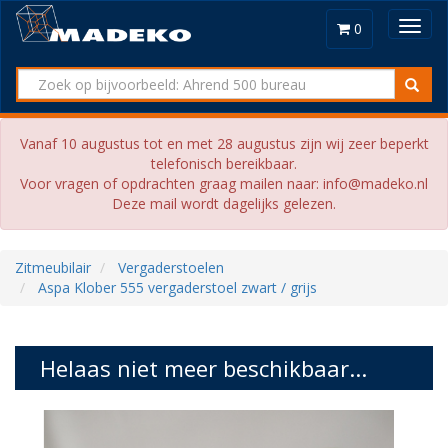
Toggl
0
navig
Vanaf 10 augustus tot en met 28 augustus zijn wij zeer beperkt
telefonisch bereikbaar.
Voor vragen of opdrachten graag mailen naar: info@madeko.nl
Deze mail wordt dagelijks gelezen.
Zitmeubilair
Vergaderstoelen
Aspa Klober 555 vergaderstoel zwart / grijs
Helaas niet meer beschikbaar...