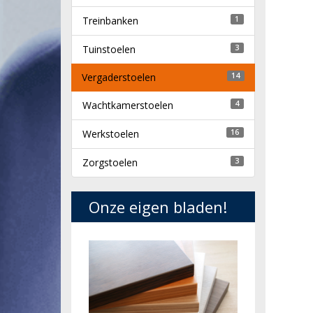
Treinbanken
1
Tuinstoelen
3
Vergaderstoelen
14
Wachtkamerstoelen
4
Werkstoelen
16
Zorgstoelen
3
Onze eigen bladen!