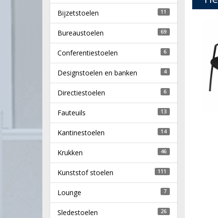
Bijzetstoelen
11
Bureaustoelen
69
Conferentiestoelen
6
Designstoelen en banken
4
Directiestoelen
6
Fauteuils
13
Kantinestoelen
14
Krukken
46
Kunststof stoelen
111
Lounge
7
Sledestoelen
26