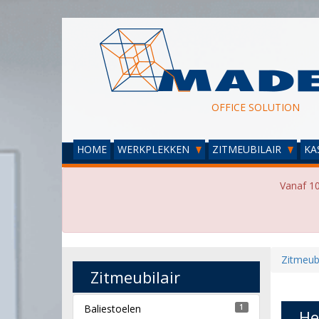
OFFICE SOLUTION
HOME
WERKPLEKKEN
ZITMEUBILAIR
KA
Vanaf 10
Zitmeubi
Zitmeubilair
Baliestoelen
1
He