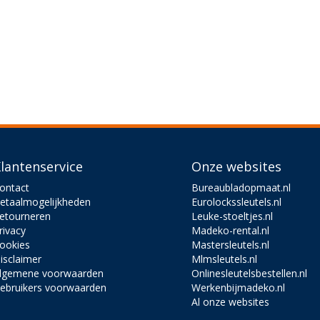
lantenservice
Onze websites
ontact
Bureaubladopmaat.nl
etaalmogelijkheden
Eurolockssleutels.nl
etourneren
Leuke-stoeltjes.nl
rivacy
Madeko-rental.nl
ookies
Mastersleutels.nl
isclaimer
Mlmsleutels.nl
lgemene voorwaarden
Onlinesleutelsbestellen.nl
ebruikers voorwaarden
Werkenbijmadeko.nl
Al onze websites