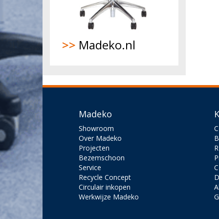
>>
Madeko.nl
Madeko
K
Showroom
C
Over Madeko
B
Projecten
R
Bezemschoon
P
Service
C
Recycle Concept
D
Circulair inkopen
A
Werkwijze Madeko
G