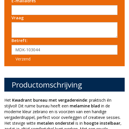
E-mailadres
Vraag
Betreft:
Verzend
Productomschrijving
Het
Kwadrant bureau met vergadereinde
: praktisch én
stijlvol! Dit ruime bureau heeft een
melamine blad
in de
moderne kleur zebrano en is voorzien van een handige
vergaderdruppel, perfect voor overleggen of creatieve sessies.
Het stevige witte
metalen onderstel
is in
hoogte instelbaar
,
zodat je altijd comfortabel kunt werken. Met een royale