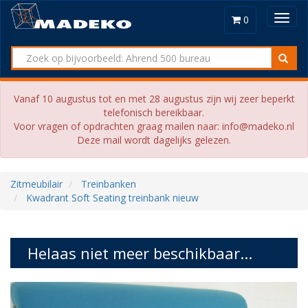
Toggl
0
navig
Vanaf 10 augustus tot en met 28 augustus zijn wij zeer beperkt
telefonisch bereikbaar.
Voor vragen of opdrachten graag mailen naar: info@madeko.nl
Deze mail wordt dagelijks gelezen.
Zitmeubilair
Treinbanken
Kwadrant Soft Seating treinbank nieuw
Helaas niet meer beschikbaar...