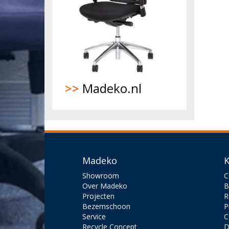
>>
Madeko.nl
Madeko
K
Showroom
C
Over Madeko
B
Projecten
R
Bezemschoon
P
Service
C
Recycle Concept
D