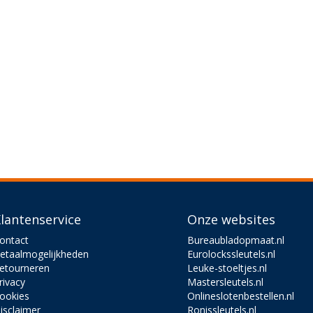
lantenservice
Onze websites
ontact
Bureaubladopmaat.nl
etaalmogelijkheden
Eurolockssleutels.nl
etourneren
Leuke-stoeltjes.nl
rivacy
Mastersleutels.nl
ookies
Onlineslotenbestellen.nl
isclaimer
Ronissleutels.nl