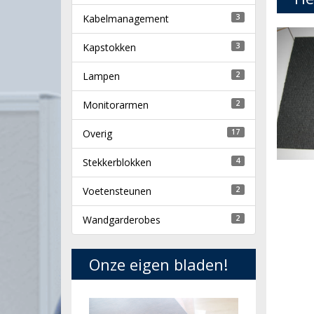
Kabelmanagement
3
Kapstokken
3
Lampen
2
Monitorarmen
2
Overig
17
Stekkerblokken
4
Voetensteunen
2
Wandgarderobes
2
Onze eigen bladen!