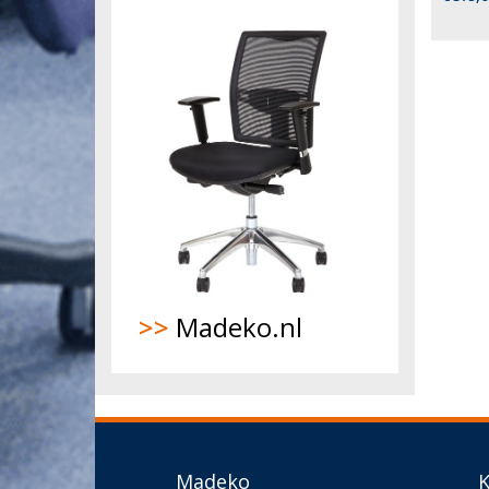
>>
Madeko.nl
Madeko
K