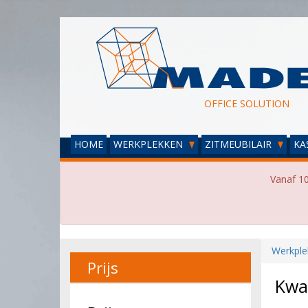
OFFICE SOLUTION
HOME
WERKPLEKKEN
ZITMEUBILAIR
KA
Vanaf 10
Werkple
Prijs
Kwad