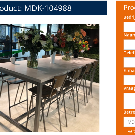
oduct: MDK-104988
Pro
Bedr
Naa
Tele
E-ma
Vraa
Betre
Ver