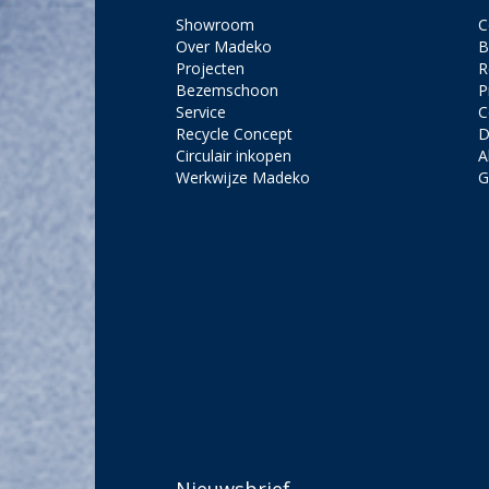
Showroom
C
Over Madeko
B
Projecten
R
Bezemschoon
P
Service
C
Recycle Concept
D
Circulair inkopen
A
Werkwijze Madeko
G