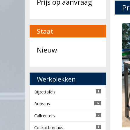
Prijs op aanvraag
Pr
Staat
Nieuw
Werkplekken
Bijzettafels
1
Bureaus
37
Callcenters
7
Cockpitbureaus
1