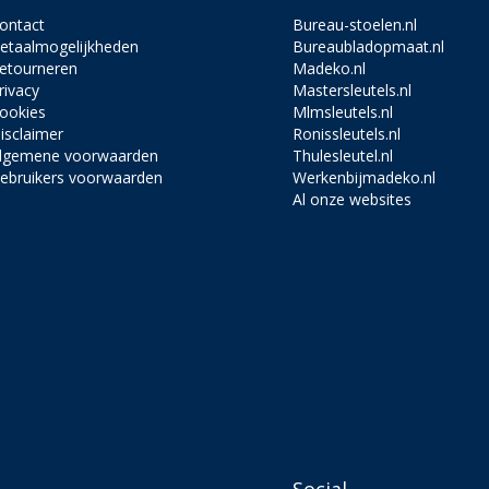
ontact
Bureau-stoelen.nl
etaalmogelijkheden
Bureaubladopmaat.nl
etourneren
Madeko.nl
rivacy
Mastersleutels.nl
ookies
Mlmsleutels.nl
isclaimer
Ronissleutels.nl
lgemene voorwaarden
Thulesleutel.nl
ebruikers voorwaarden
Werkenbijmadeko.nl
Al onze websites