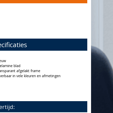
cificaties
ieuw
elamine blad
ransparant afgelakt frame
everbaar in vele kleuren en afmetingen
ertijd: