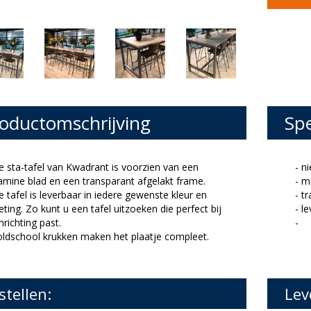
oductomschrijving
Spe
 sta-tafel van Kwadrant is voorzien van een
- n
mine blad en een transparant afgelakt frame.
- m
 tafel is leverbaar in iedere gewenste kleur en
- t
ting. Zo kunt u een tafel uitzoeken die perfect bij
- l
nrichting past.
-
ldschool krukken maken het plaatje compleet.
stellen:
Lev