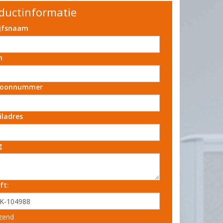
ductinformatie
ijfsnaam
m
foonnummer
iladres
g
ft:
zend