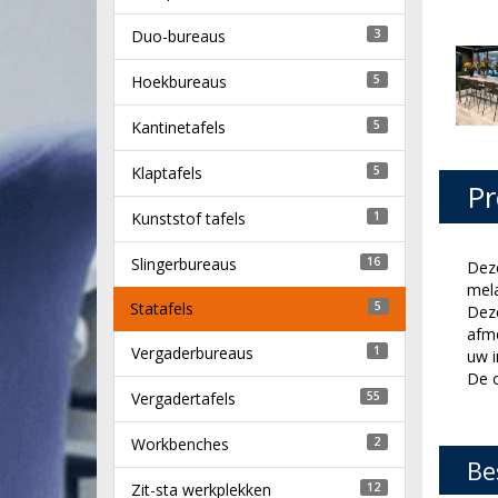
Duo-bureaus
3
Hoekbureaus
5
Kantinetafels
5
Klaptafels
5
Pr
Kunststof tafels
1
Slingerbureaus
16
Deze
mela
Statafels
5
Deze
afme
Vergaderbureaus
1
uw i
De o
Vergadertafels
55
Workbenches
2
Be
Zit-sta werkplekken
12