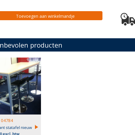
Toevoegen aan winkelmandje
nbevolen producten
04784
nt statafel nieuw
0 excl. btw