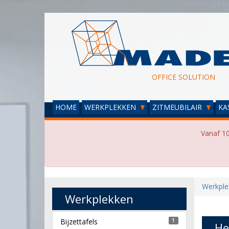
OFFICE SOLUTION
HOME
WERKPLEKKEN
ZITMEUBILAIR
KA
Vanaf 10
Werkple
Werkplekken
Bijzettafels
1
He