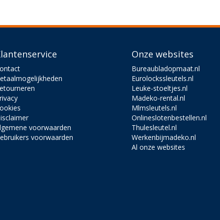
lantenservice
Onze websites
ontact
Bureaubladopmaat.nl
etaalmogelijkheden
Eurolockssleutels.nl
etourneren
Leuke-stoeltjes.nl
rivacy
Madeko-rental.nl
ookies
Mlmsleutels.nl
isclaimer
Onlineslotenbestellen.nl
lgemene voorwaarden
Thulesleutel.nl
ebruikers voorwaarden
Werkenbijmadeko.nl
Al onze websites