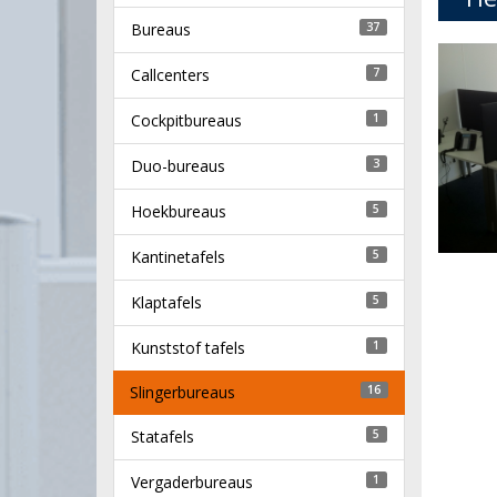
Bureaus
37
Callcenters
7
Cockpitbureaus
1
Duo-bureaus
3
Hoekbureaus
5
Kantinetafels
5
Klaptafels
5
Kunststof tafels
1
Slingerbureaus
16
Statafels
5
Vergaderbureaus
1