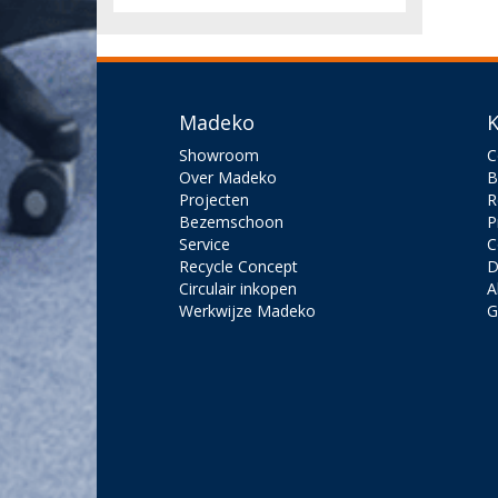
Madeko
K
Showroom
C
Over Madeko
B
Projecten
R
Bezemschoon
P
Service
C
Recycle Concept
D
Circulair inkopen
A
Werkwijze Madeko
G