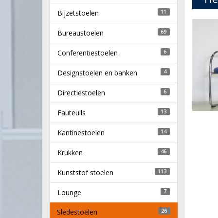
Bijzetstoelen
11
Bureaustoelen
69
Conferentiestoelen
6
Designstoelen en banken
4
Directiestoelen
6
Fauteuils
13
Kantinestoelen
14
Krukken
46
Kunststof stoelen
113
Lounge
7
Sledestoelen
26