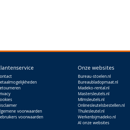
lantenservice
Onze websites
ontact
Bureau-stoelen.nl
etaalmogelijkheden
Bureaubladopmaat.nl
etourneren
Madeko-rental.nl
rivacy
Mastersleutels.nl
ookies
Mlmsleutels.nl
isclaimer
Onlinesleutelsbestellen.nl
lgemene voorwaarden
Thulesleutel.nl
ebruikers voorwaarden
Werkenbijmadeko.nl
Al onze websites