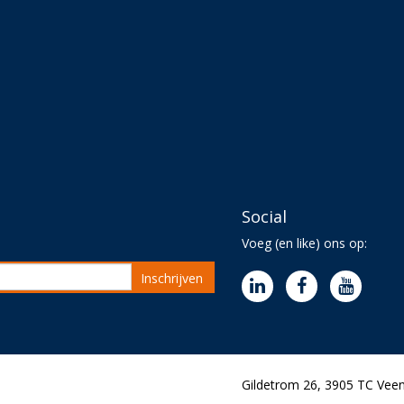
Social
Voeg (en like) ons op:
Inschrijven
Gildetrom 26, 3905 TC Veen