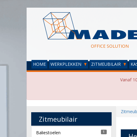
OFFICE SOLUTION
HOME
WERKPLEKKEN
ZITMEUBILAIR
KA
Vanaf 10
Zitmeubi
Zitmeubilair
Baliestoelen
1
He