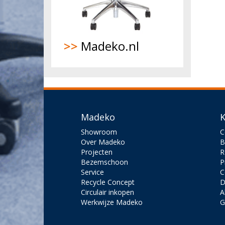
>>
Madeko.nl
Madeko
K
Showroom
C
Over Madeko
B
Projecten
R
Bezemschoon
P
Service
C
Recycle Concept
D
Circulair inkopen
A
Werkwijze Madeko
G