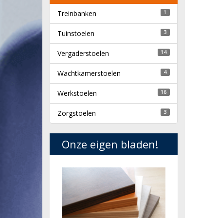
Treinbanken
1
Tuinstoelen
3
Vergaderstoelen
14
Wachtkamerstoelen
4
Werkstoelen
16
Zorgstoelen
3
Onze eigen bladen!