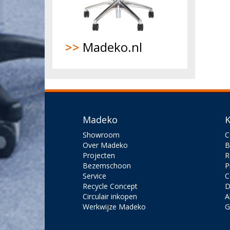
>>
Madeko.nl
Madeko
K
Showroom
C
Over Madeko
B
Projecten
R
Bezemschoon
P
Service
C
Recycle Concept
D
Circulair inkopen
A
Werkwijze Madeko
G