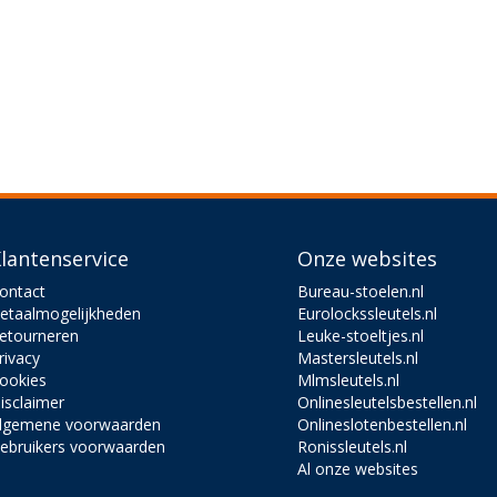
lantenservice
Onze websites
ontact
Bureau-stoelen.nl
etaalmogelijkheden
Eurolockssleutels.nl
etourneren
Leuke-stoeltjes.nl
rivacy
Mastersleutels.nl
ookies
Mlmsleutels.nl
isclaimer
Onlinesleutelsbestellen.nl
lgemene voorwaarden
Onlineslotenbestellen.nl
ebruikers voorwaarden
Ronissleutels.nl
Al onze websites