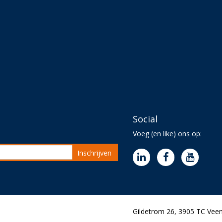
Social
Voeg (en like) ons op:
Inschrijven
Gildetrom 26, 3905 TC Veen