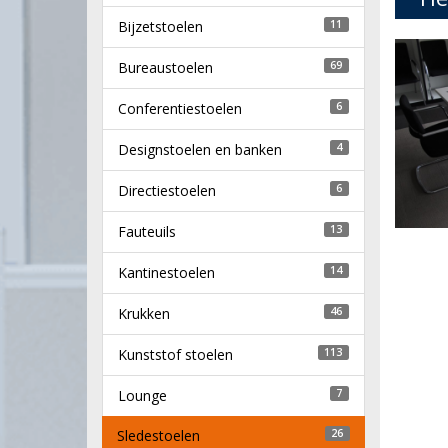
Bijzetstoelen
11
Bureaustoelen
69
Conferentiestoelen
6
Designstoelen en banken
4
Directiestoelen
6
Fauteuils
13
Kantinestoelen
14
Krukken
46
Kunststof stoelen
113
Lounge
7
Sledestoelen
26