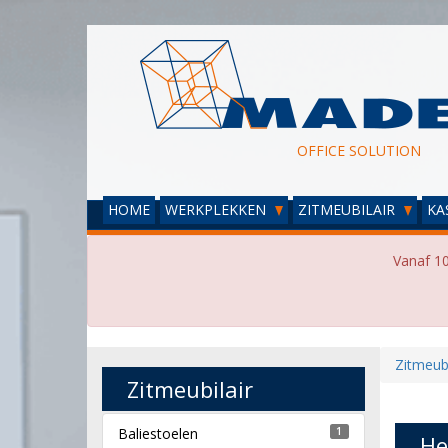
OFFICE SOLUTION
HOME
WERKPLEKKEN
ZITMEUBILAIR
KA
Vanaf 10
Zitmeubi
Zitmeubilair
Baliestoelen
1
He