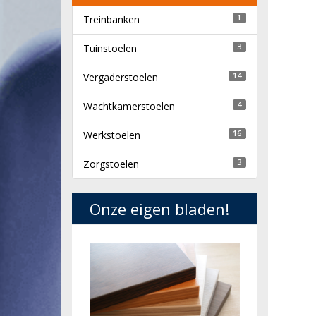
Treinbanken
1
Tuinstoelen
3
Vergaderstoelen
14
Wachtkamerstoelen
4
Werkstoelen
16
Zorgstoelen
3
Onze eigen bladen!