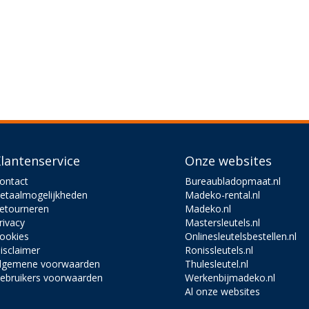
lantenservice
Onze websites
ontact
Bureaubladopmaat.nl
etaalmogelijkheden
Madeko-rental.nl
etourneren
Madeko.nl
rivacy
Mastersleutels.nl
ookies
Onlinesleutelsbestellen.nl
isclaimer
Ronissleutels.nl
lgemene voorwaarden
Thulesleutel.nl
ebruikers voorwaarden
Werkenbijmadeko.nl
Al onze websites