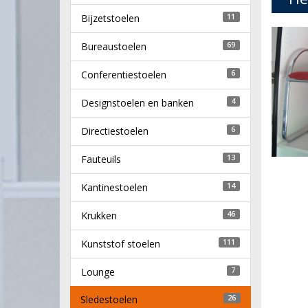
Bijzetstoelen
11
Bureaustoelen
69
Conferentiestoelen
6
Designstoelen en banken
4
Directiestoelen
6
Fauteuils
13
Kantinestoelen
14
Krukken
46
Kunststof stoelen
111
Lounge
7
Sledestoelen
26