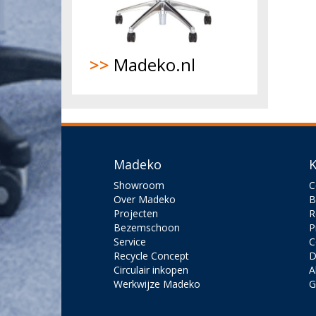
>>
Madeko.nl
Madeko
K
Showroom
C
Over Madeko
B
Projecten
R
Bezemschoon
P
Service
C
Recycle Concept
D
Circulair inkopen
A
Werkwijze Madeko
G