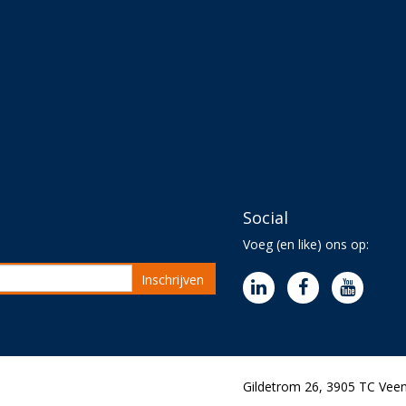
Social
Voeg (en like) ons op:
Inschrijven
Gildetrom 26, 3905 TC Veen