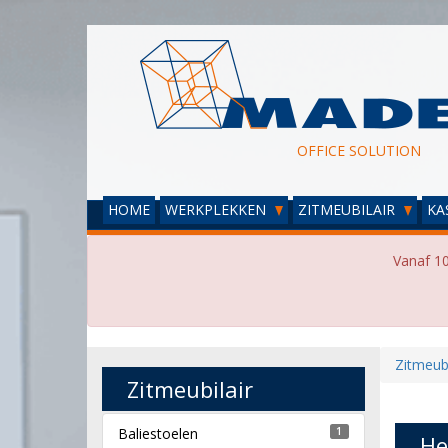
OFFICE SOLUTION
HOME
WERKPLEKKEN
ZITMEUBILAIR
KA
Vanaf 10
Zitmeubi
Zitmeubilair
Baliestoelen
1
He