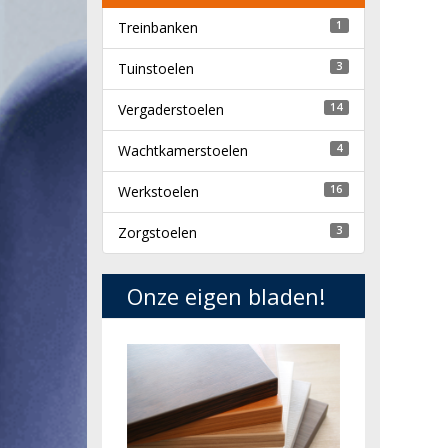
Treinbanken
1
Tuinstoelen
3
Vergaderstoelen
14
Wachtkamerstoelen
4
Werkstoelen
16
Zorgstoelen
3
Onze eigen bladen!