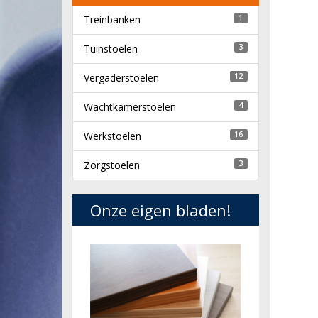
Treinbanken
1
Tuinstoelen
3
Vergaderstoelen
12
Wachtkamerstoelen
4
Werkstoelen
16
Zorgstoelen
3
Onze eigen bladen!