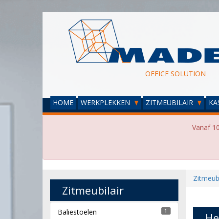
OFFICE SOLUTION
HOME
WERKPLEKKEN
ZITMEUBILAIR
KA
Vanaf 10
Zitmeubi
Zitmeubilair
Baliestoelen
1
He