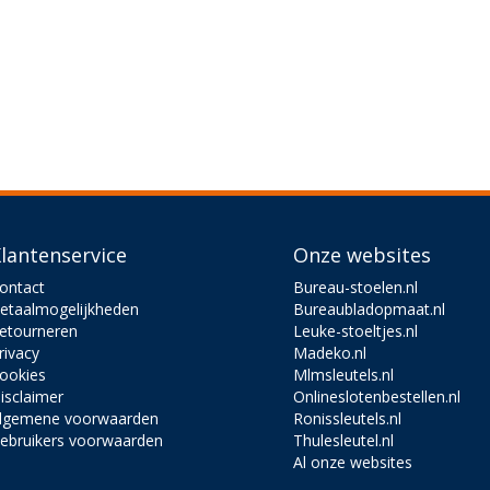
lantenservice
Onze websites
ontact
Bureau-stoelen.nl
etaalmogelijkheden
Bureaubladopmaat.nl
etourneren
Leuke-stoeltjes.nl
rivacy
Madeko.nl
ookies
Mlmsleutels.nl
isclaimer
Onlineslotenbestellen.nl
lgemene voorwaarden
Ronissleutels.nl
ebruikers voorwaarden
Thulesleutel.nl
Al onze websites