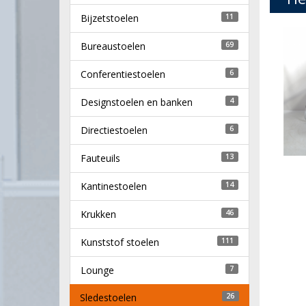
Bijzetstoelen
11
Bureaustoelen
69
Conferentiestoelen
6
Designstoelen en banken
4
Directiestoelen
6
Fauteuils
13
Kantinestoelen
14
Krukken
46
Kunststof stoelen
111
Lounge
7
Sledestoelen
26