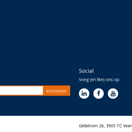
Social
Voeg (en like) ons op:
Inschrijven
Gildetrom 26, 3905 TC Veen