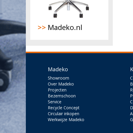
>>
Madeko.nl
Madeko
K
Showroom
C
Over Madeko
B
Projecten
R
Bezemschoon
P
Service
C
Recycle Concept
D
Circulair inkopen
A
Werkwijze Madeko
G