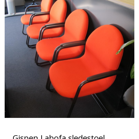
Gispen Labofa sledestoel