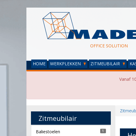
OFFICE SOLUTION
HOME
WERKPLEKKEN
ZITMEUBILAIR
KA
Vanaf 10
Zitmeubi
Zitmeubilair
Baliestoelen
1
He