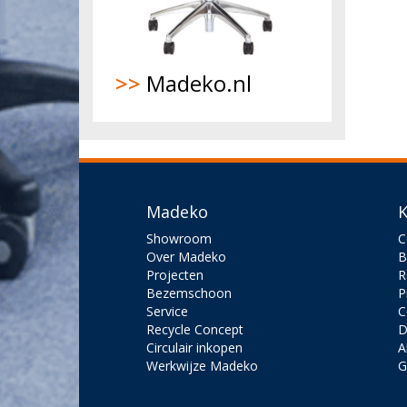
>>
Madeko.nl
Madeko
K
Showroom
C
Over Madeko
B
Projecten
R
Bezemschoon
P
Service
C
Recycle Concept
D
Circulair inkopen
A
Werkwijze Madeko
G