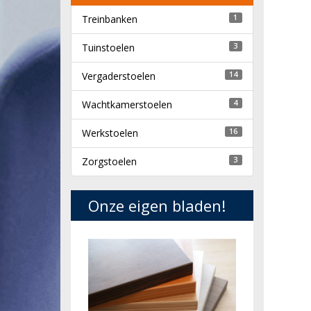
Treinbanken
1
Tuinstoelen
3
Vergaderstoelen
14
Wachtkamerstoelen
4
Werkstoelen
16
Zorgstoelen
3
Onze eigen bladen!