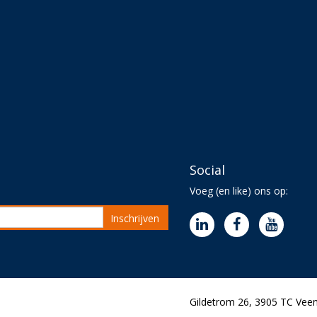
Social
Voeg (en like) ons op:
Inschrijven
Gildetrom 26, 3905 TC Veen