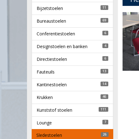
Bijzetstoelen
11
Bureaustoelen
69
Conferentiestoelen
6
Designstoelen en banken
4
Directiestoelen
6
Fauteuils
13
Kantinestoelen
14
Krukken
46
Kunststof stoelen
111
Lounge
7
Sledestoelen
26