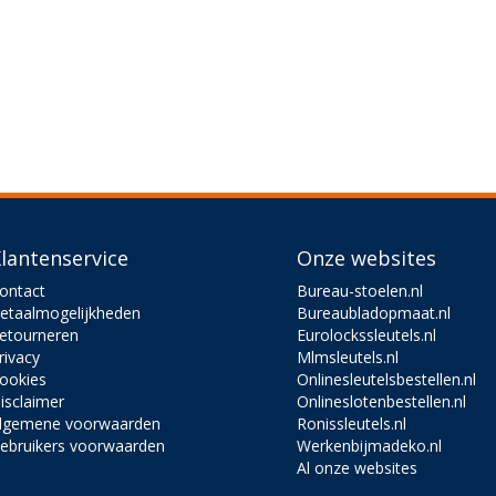
lantenservice
Onze websites
ontact
Bureau-stoelen.nl
etaalmogelijkheden
Bureaubladopmaat.nl
etourneren
Eurolockssleutels.nl
rivacy
Mlmsleutels.nl
ookies
Onlinesleutelsbestellen.nl
isclaimer
Onlineslotenbestellen.nl
lgemene voorwaarden
Ronissleutels.nl
ebruikers voorwaarden
Werkenbijmadeko.nl
Al onze websites