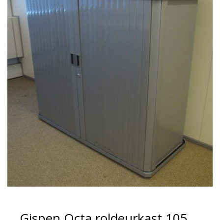
Gispen Octa roldeurkast 105