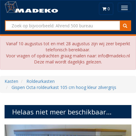
Toggl
0
navig
Vanaf 10 augustus tot en met 28 augustus zijn wij zeer beperkt
telefonisch bereikbaar.
Voor vragen of opdrachten graag mailen naar: info@madeko.nl
Deze mail wordt dagelijks gelezen.
Kasten
Roldeurkasten
Gispen Octa roldeurkast 105 cm hoog kleur zilvergrijs
Helaas niet meer beschikbaar...