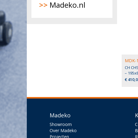
>>
Madeko.nl
MDK-1
CH CHS
– 195x
€ 410,0
Madeko
K
Showroom
C
Over Madeko
B
Projecten
R