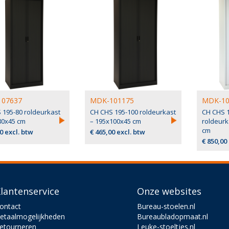
07637
MDK-101175
MDK-10
 195-80 roldeurkast
CH CHS 195-100 roldeurkast
CH CHS 
80x45 cm
– 195x100x45 cm
roldeurk
cm
0 excl. btw
€ 465,00 excl. btw
€ 850,00
lantenservice
Onze websites
ontact
Bureau-stoelen.nl
etaalmogelijkheden
Bureaubladopmaat.nl
etourneren
Leuke-stoeltjes.nl