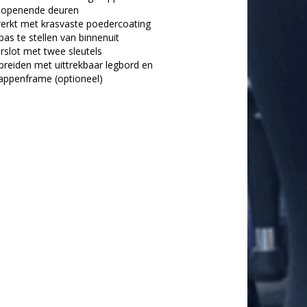
 openende deuren
werkt met krasvaste poedercoating
pas te stellen van binnenuit
derslot met twee sleutels
e breiden met uittrekbaar legbord en
ppenframe (optioneel)