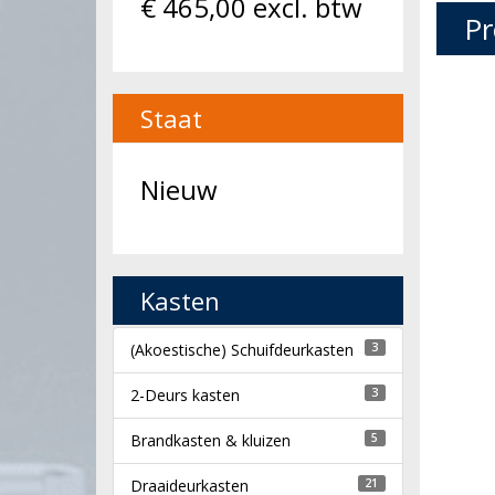
€
465,00
excl. btw
Pr
Staat
Nieuw
Kasten
(Akoestische) Schuifdeurkasten
3
2-Deurs kasten
3
Brandkasten & kluizen
5
Draaideurkasten
21