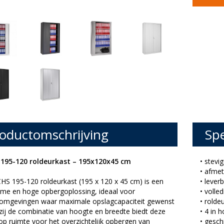
oductomschrijving
Spe
195-120 roldeurkast – 195x120x45 cm
• stevi
• afme
HS 195-120 roldeurkast (195 x 120 x 45 cm) is een
• lever
uime en hoge opbergoplossing, ideaal voor
• volle
omgevingen waar maximale opslagcapaciteit gewenst
• rold
zij de combinatie van hoogte en breedte biedt deze
• 4 in 
op ruimte voor het overzichtelijk opbergen van
• gesch