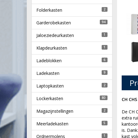
Folderkasten
2
Garderobekasten
94
Jaloeziedeurkasten
1
Klapdeurkasten
1
Ladeblokken
6
Ladekasten
9
Pr
Laptopkasten
2
Lockerkasten
80
CH CHS 
Magazijnstellingen
2
De CH C
extra r
Meerladekasten
5
kantoor
is. Dank
Ordnermolens
1
kast vol