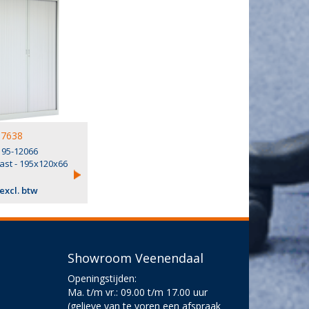
7638
195-12066
ast - 195x120x66
 excl. btw
Showroom Veenendaal
Openingstijden:
Ma. t/m vr.: 09.00 t/m 17.00 uur
(gelieve van te voren een afspraak