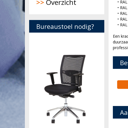
>>
Overzicht
• RAL 7
• RAL 7
• RAL 
• RAL 9
Bureaustoel nodig?
• RAL 9
Een kra
duurzaa
profess
Be
Aa