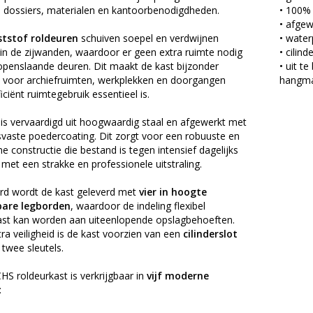
, dossiers, materialen en kantoorbenodigdheden.
• 100%
• afge
tstof roldeuren
schuiven soepel en verdwijnen
• water
 in de zijwanden, waardoor er geen extra ruimte nodig
• cilin
openslaande deuren. Dit maakt de kast bijzonder
• uit t
t voor archiefruimten, werkplekken en doorgangen
hangma
iciënt ruimtegebruik essentieel is.
is vervaardigd uit hoogwaardig staal en afgewerkt met
svaste poedercoating. Dit zorgt voor een robuuste en
 constructie die bestand is tegen intensief dagelijks
 met een strakke en professionele uitstraling.
rd wordt de kast geleverd met
vier in hoogte
bare legborden
, waardoor de indeling flexibel
st kan worden aan uiteenlopende opslagbehoeften.
ra veiligheid is de kast voorzien van een
cilinderslot
f twee sleutels.
S roldeurkast is verkrijgbaar in
vijf moderne
: