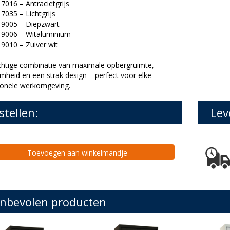
016 – Antracietgrijs
035 – Lichtgrijs
9005 – Diepzwart
006 – Witaluminium
010 – Zuiver wit
chtige combinatie van maximale opbergruimte,
mheid en een strak design – perfect voor elke
ionele werkomgeving.
stellen:
Lev
Toevoegen aan winkelmandje
nbevolen producten