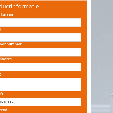
ductinformatie
ijfsnaam
m
foonnummer
iladres
g
ft:
zend