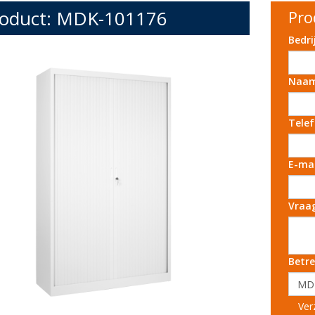
oduct: MDK-101176
Pro
Bedr
Naa
Tele
E-ma
Vraa
Betre
Ver