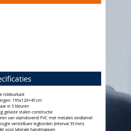
cificaties
ge roldeurkast
tingen: 195x120×45 cm
baar in 5 kleuren
dig gelaste stalen constructie
euren van vlamdovend PVC met metalen eindlamel
hoogte verstelbare legborden (interval 35 mm)
ikt voor laterale hangmappen