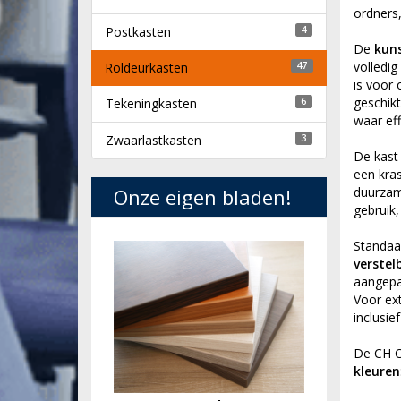
ordners
Postkasten
4
De
kuns
volledig
Roldeurkasten
47
is voor 
geschik
Tekeningkasten
6
waar eff
Zwaarlastkasten
3
De kast 
een kra
Onze eigen bladen!
duurzame
gebruik,
Standaa
verstel
aangepa
Voor ext
inclusie
De CH CH
kleuren