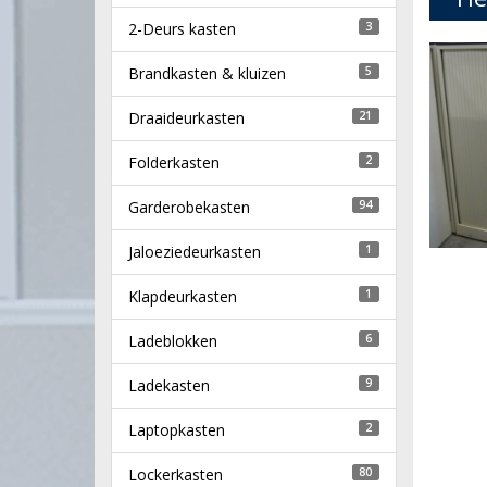
2-Deurs kasten
3
Brandkasten & kluizen
5
Draaideurkasten
21
Folderkasten
2
Garderobekasten
94
Jaloeziedeurkasten
1
Klapdeurkasten
1
Ladeblokken
6
Ladekasten
9
Laptopkasten
2
Lockerkasten
80