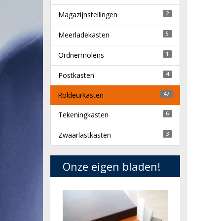
Magazijnstellingen
2
Meerladekasten
5
Ordnermolens
1
Postkasten
4
Roldeurkasten
47
Tekeningkasten
6
Zwaarlastkasten
3
Onze eigen bladen!