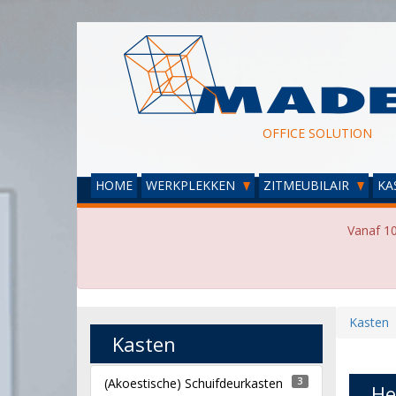
OFFICE SOLUTION
HOME
WERKPLEKKEN
ZITMEUBILAIR
KA
Vanaf 10
Kasten
Kasten
(Akoestische) Schuifdeurkasten
3
He