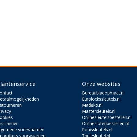
lantenservice
Onze websites
ontact
Bureaubladopmaat.nl
etaalmogelijkheden
Eurolockssleutels.nl
etourneren
Madeko.nl
rivacy
Mastersleutels.nl
ookies
Onlinesleutelsbestellen.nl
isclaimer
Onlineslotenbestellen.nl
lgemene voorwaarden
Ronissleutels.nl
ebruikers voorwaarden
Thulesleutel.nl