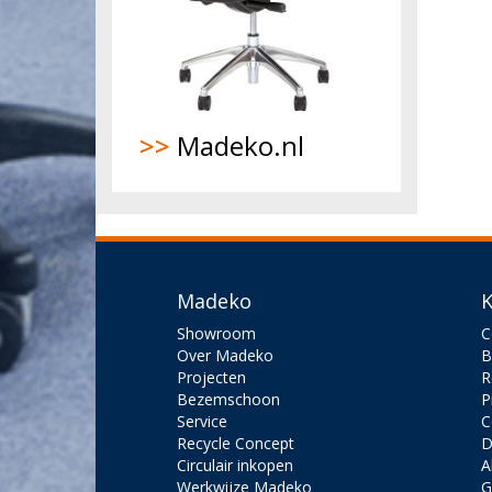
>>
Madeko.nl
Madeko
K
Showroom
C
Over Madeko
B
Projecten
R
Bezemschoon
P
Service
C
Recycle Concept
D
Circulair inkopen
A
Werkwijze Madeko
G